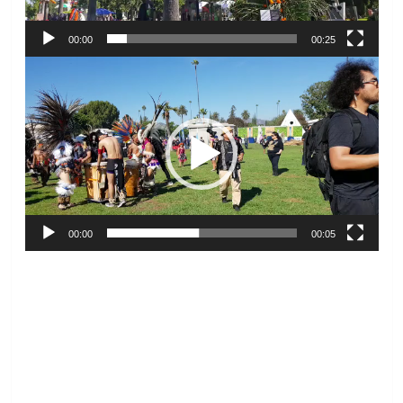
00:00
00:25
Reproductor
de
vídeo
00:00
00:05