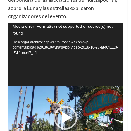
sobre la Luna y las estrellas explicaron
organizadores del evento.
Reproductor
Media error: Format(s) not supported or source(s) not
found
de
vídeo
Descargar archivo: http://sinmurosnews.com/wp-
content/uploads/2018/10/WhatsApp-Video-2018-10-28-at-9.41.13-
PM-1.mp4?_=1
Reproductor
de
vídeo