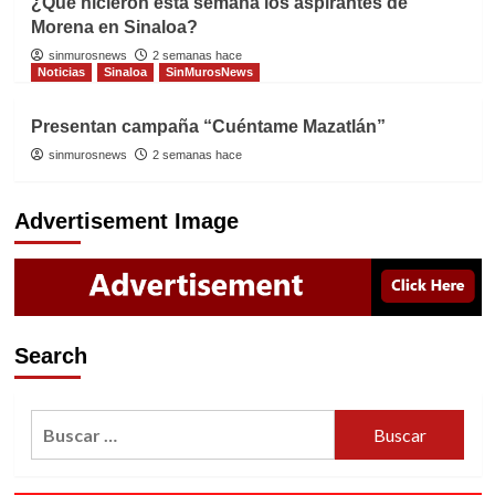
¿Qué hicieron esta semana los aspirantes de
Morena en Sinaloa?
sinmurosnews
2 semanas hace
Noticias
Sinaloa
SinMurosNews
Presentan campaña “Cuéntame Mazatlán”
sinmurosnews
2 semanas hace
Advertisement Image
Search
Buscar: