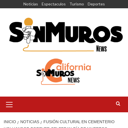
Saltar
Noticias
Espectaculos
Turismo
Deportes
al
contenido
Menú
principal
INICIO
NOTICIAS
FUSIÓN CULTURAL EN CEMENTERIO