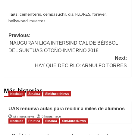
Tags:
cementerio
,
cempasuchil
,
dia
,
FLORES
,
forever
,
hollywood
,
muertos
Post
Previous:
INAUGURAN LIGA INTERSINDICAL DE BÉISBOL
navigation
DEL SUNTUAS OTOÑO-INVIERNO 2018
Next:
HAY QUE DECIRLO: ARNULFO TORRES
Más historias
Noticias
Sinaloa
SinMurosNews
UAS renueva aulas para recibir a miles de alumnos
sinmurosnews
5 horas hace
Noticias
Politica
Sinaloa
SinMurosNews