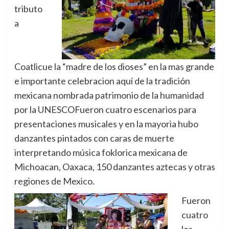
tributo
a
Coatlicue la “madre de los dioses” en la mas grande
e importante celebracion aquí de la tradición
mexicana nombrada patrimonio de la humanidad
por la UNESCOFue
ron cuatro escenarios para
presentaciones musicales y en la mayoria hubo
danzantes pintados con caras de muerte
interpretando música foklorica mexicana de
Michoacan, Oaxaca, 150 danzantes aztecas y otras
regiones de Mexico.
Fueron
cuatro
los