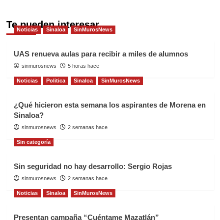
Te pueden interesar
Noticias
Sinaloa
SinMurosNews
UAS renueva aulas para recibir a miles de alumnos
sinmurosnews
5 horas hace
Noticias
Politica
Sinaloa
SinMurosNews
¿Qué hicieron esta semana los aspirantes de Morena en
Sinaloa?
sinmurosnews
2 semanas hace
Sin categoría
Sin seguridad no hay desarrollo: Sergio Rojas
sinmurosnews
2 semanas hace
Noticias
Sinaloa
SinMurosNews
Presentan campaña “Cuéntame Mazatlán”