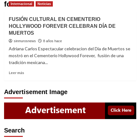
forever
Internacional
Noticias
FUSIÓN CULTURAL EN CEMENTERIO
HOLLYWOOD FOREVER CELEBRAN DÍA DE
MUERTOS
sinmurosnews
8 años hace
Adriana Carlos Espectacular celebracion del Dia de Muertos se
mostró en el Cementerio Hollywood Forever, fusión de una
tradición mexicana...
Read
Leer más
more
about
FUSIÓN
Advertisement Image
CULTURAL
EN
CEMENTERIO
HOLLYWOOD
FOREVER
CELEBRAN
Search
DÍA
DE