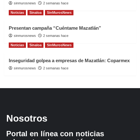
sinmurosnews
2 semanas hace
Noticias
Sinaloa
SinMurosNews
Presentan campaña “Cuéntame Mazatlán”
sinmurosnews
2 semanas hace
Noticias
Sinaloa
SinMurosNews
Inseguridad golpea a empresas de Mazatlán: Coparmex
sinmurosnews
2 semanas hace
Nosotros
Portal en línea con noticias