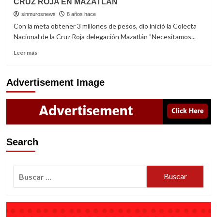
CRUZ ROJA EN MAZATLÁN
FAMILIAS
DEL
sinmurosnews
8 años hace
SECTOR
Con la meta obtener 3 millones de pesos, dio inició la Colecta
PESQUERO
Nacional de la Cruz Roja delegación Mazatlán "Necesitamos...
Read
Leer más
more
about
ARRANCA
Advertisement Image
LA
COLECTA
NACIONAL
2018
DE
CRUZ
Search
ROJA
EN
MAZATLÁN
Buscar: