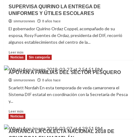
PLAYAS
AMPLÍAN
SUPERVISA QUIRINO LA ENTREGA DE
DE
A
UNIFORMES Y ÚTILES ESCOLARES
SINALOA
CUATRO
MESES
sinmurosnews
8 años hace
JORNADA
El gobernador Quirino Ordaz Coppel, acompañado de su
DEL
esposa, Rosy Fuentes de Ordaz, presidenta del DIF, recorrió
TESTAMENTO
algunos establecimientos del centro de la...
EN
SINALOA
Read
Leer más
more
Noticias
Sin categoría
about
SUPERVISA
APOYAN A FAMILIAS DEL SECTOR PESQUERO
QUIRINO
LA
sinmurosnews
8 años hace
ENTREGA
Scarlett Nordah En esta temporada de veda camaronera el
DE
Sistema DIF estatal en coordinación con la Secretaría de Pesca
UNIFORMES
y...
Y
ÚTILES
Read
Leer más
ESCOLARES
more
Noticias
about
APOYAN
ARRANCA LA COLECTA NACIONAL 2018 DE
A