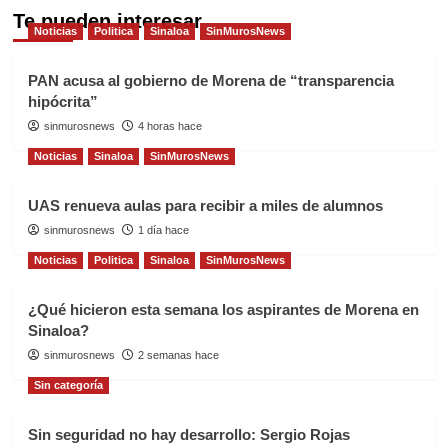
Te pueden interesar
Noticias
Politica
Sinaloa
SinMurosNews
PAN acusa al gobierno de Morena de “transparencia
hipócrita”
sinmurosnews
4 horas hace
Noticias
Sinaloa
SinMurosNews
UAS renueva aulas para recibir a miles de alumnos
sinmurosnews
1 día hace
Noticias
Politica
Sinaloa
SinMurosNews
¿Qué hicieron esta semana los aspirantes de Morena en
Sinaloa?
sinmurosnews
2 semanas hace
Sin categoría
Sin seguridad no hay desarrollo: Sergio Rojas