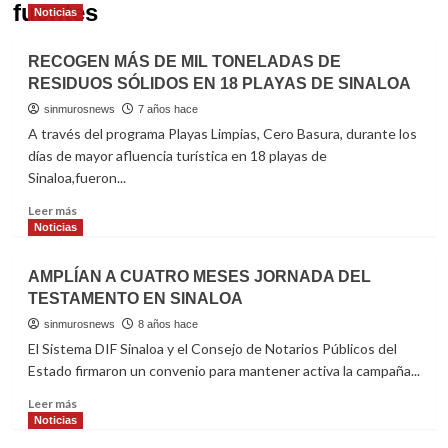
fuentes
Noticias
RECOGEN MÁS DE MIL TONELADAS DE
RESIDUOS SÓLIDOS EN 18 PLAYAS DE SINALOA
sinmurosnews
7 años hace
A través del programa Playas Limpias, Cero Basura, durante los
días de mayor afluencia turística en 18 playas de
Sinaloa,fueron...
Read
Leer más
more
Noticias
about
RECOGEN
AMPLÍAN A CUATRO MESES JORNADA DEL
MÁS
TESTAMENTO EN SINALOA
DE
MIL
sinmurosnews
8 años hace
TONELADAS
El Sistema DIF Sinaloa y el Consejo de Notarios Públicos del
DE
Estado firmaron un convenio para mantener activa la campaña...
RESIDUOS
SÓLIDOS
Read
Leer más
EN
more
Noticias
18
about