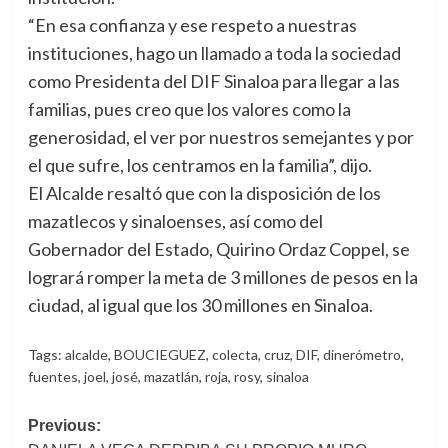
“En esa confianza y ese respeto a nuestras
instituciones, hago un llamado a toda la sociedad
como Presidenta del DIF Sinaloa para llegar a las
familias, pues creo que los valores como la
generosidad, el ver por nuestros semejantes y por
el que sufre, los centramos en la familia”, dijo.
El Alcalde resaltó que con la disposición de los
mazatlecos y sinaloenses, así como del
Gobernador del Estado, Quirino Ordaz Coppel, se
logrará romper la meta de 3 millones de pesos en la
ciudad, al igual que los 30 millones en Sinaloa.
Tags:
alcalde
,
BOUCIEGUEZ
,
colecta
,
cruz
,
DIF
,
dinerómetro
,
fuentes
,
joel
,
josé
,
mazatlán
,
roja
,
rosy
,
sinaloa
Post
Previous: