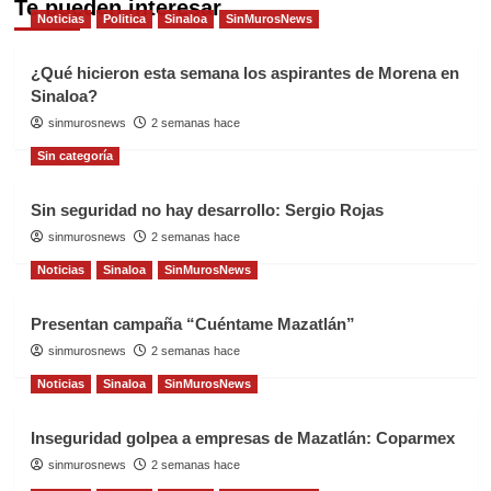
Te pueden interesar
Noticias
Politica
Sinaloa
SinMurosNews
¿Qué hicieron esta semana los aspirantes de Morena en
Sinaloa?
sinmurosnews
2 semanas hace
Sin categoría
Sin seguridad no hay desarrollo: Sergio Rojas
sinmurosnews
2 semanas hace
Noticias
Sinaloa
SinMurosNews
Presentan campaña “Cuéntame Mazatlán”
sinmurosnews
2 semanas hace
Noticias
Sinaloa
SinMurosNews
Inseguridad golpea a empresas de Mazatlán: Coparmex
sinmurosnews
2 semanas hace