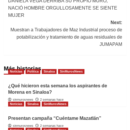
DANIELA VEGA DERRIBA SU PROPIO MURO,
navigation
NACIÓ HOMBRE ORGULLOSAMENTE SE SIENTE
MUJER
Next:
Muestran a Trabajadores de Maz Industrial proceso de
potabilización y tratamiento de aguas residuales de
JUMAPAM
Más historias
Noticias
Politica
Sinaloa
SinMurosNews
¿Qué hicieron esta semana los aspirantes de
Morena en Sinaloa?
sinmurosnews
2 semanas hace
Noticias
Sinaloa
SinMurosNews
Presentan campaña “Cuéntame Mazatlán”
sinmurosnews
2 semanas hace
Noticias
Sinaloa
SinMurosNews