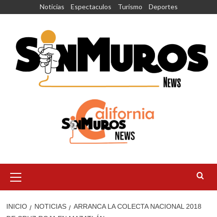
Saltar
Noticias
Espectaculos
Turismo
Deportes
al
contenido
Menú
principal
INICIO
NOTICIAS
ARRANCA LA COLECTA NACIONAL 2018