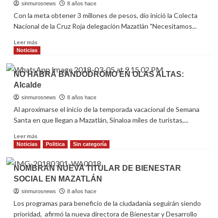
EL
sinmurosnews
8 años hace
QUELITE,
Con la meta obtener 3 millones de pesos, dio inició la Colecta
BUSCA
Nacional de la Cruz Roja delegación Mazatlán "Necesitamos...
SER
“PUEBLO
Read
Leer más
MÁGICO”
more
Noticias
about
ARRANCA
NO HABRÁ BANDÓDROMO EN OLAS ALTAS:
LA
Alcalde
COLECTA
NACIONAL
sinmurosnews
8 años hace
2018
Al aproximarse el inicio de la temporada vacacional de Semana
DE
Santa en que llegan a Mazatlán, Sinaloa miles de turistas,...
CRUZ
ROJA
Read
Leer más
EN
more
Noticias
Politica
Sin categoría
MAZATLÁN
about
NO
NOMBRAN NUEVA TITULAR DE BIENESTAR
HABRÁ
SOCIAL EN MAZATLÁN
BANDÓDROMO
EN
sinmurosnews
8 años hace
OLAS
Los programas para beneficio de la ciudadanía seguirán siendo
ALTAS:
prioridad, afirmó la nueva directora de Bienestar y Desarrollo
Alcalde