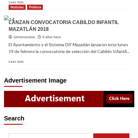
Read
Leer más
more
Noticias
Politica
about
MÁS
LANZAN CONVOCATORIA CABILDO INFANTIL
DE
MAZATLÁN 2018
20
MIL
sinmurosnews
8 años hace
“BIKERS”
El Ayuntamiento y el Sistema DIF Mazatlán lanzaron este lunes
VENDRÁN
19 de febrero la convocatoria de selección del Cabildo Infantil...
A
“SEMANA
Read
Leer más
DE
more
LA
about
MOTO
LANZAN
Advertisement Image
MAZATLÁN
CONVOCATORIA
2018”
CABILDO
INFANTIL
MAZATLÁN
2018
Search
Buscar: