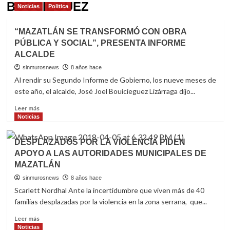
BOUCIEGUEZ
Noticias
Politica
“MAZATLÁN SE TRANSFORMÓ CON OBRA
PÚBLICA Y SOCIAL”, PRESENTA INFORME
ALCALDE
sinmurosnews
8 años hace
Al rendir su Segundo Informe de Gobierno, los nueve meses de
este año, el alcalde, José Joel Bouicieguez Lizárraga dijo...
Read
Leer más
more
Noticias
about
“MAZATLÁN
DESPLAZADOS POR LA VIOLENCIA PIDEN
SE
APOYO A LAS AUTORIDADES MUNICIPALES DE
TRANSFORMÓ
MAZATLÁN
CON
OBRA
sinmurosnews
8 años hace
PÚBLICA
Scarlett Nordhal Ante la incertidumbre que viven más de 40
Y
familias desplazadas por la violencia en la zona serrana, que...
SOCIAL”,
PRESENTA
Read
Leer más
INFORME
more
Noticias