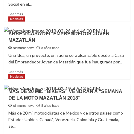
Social en el...
Read
Leer más
more
Noticias
about
NOMBRAN
ABREN CASA DEL EMPRENDEDOR JOVEN
NUEVA
MAZATLÁN
TITULAR
DE
sinmurosnews
8 años hace
BIENESTAR
Una idea, un proyecto, un sueño será alcanzable desde la Casa
SOCIAL
del Emprendedor Joven de Mazatlán que fue inaugurada por...
EN
MAZATLÁN
Read
Leer más
more
Noticias
about
ABREN
MÁS DE 20 MIL “BIKERS” VENDRÁN A “SEMANA
CASA
DE LA MOTO MAZATLÁN 2018”
DEL
EMPRENDEDOR
sinmurosnews
8 años hace
JOVEN
Más de 20 mil motociclistas de México y de otros países como
MAZATLÁN
Estados Unidos, Canadá, Venezuela, Colombia y Guatemala,
se...