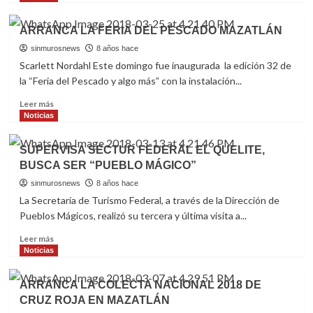
ALCALDE
about
DESPLAZADOS
ARRANCA LA FERIA DEL PESCADO MAZATLÁN
POR
LA
sinmurosnews
8 años hace
VIOLENCIA
Scarlett Nordahl Este domingo fue inaugurada la edición 32 de
PIDEN
la “Feria del Pescado y algo más” con la instalación...
APOYO
A
Read
Leer más
LAS
more
Noticias
AUTORIDADES
about
MUNICIPALES
ARRANCA
SUPERVISA SECTUR FEDERAL EL QUELITE,
DE
LA
BUSCA SER “PUEBLO MÁGICO”
MAZATLÁN
FERIA
DEL
sinmurosnews
8 años hace
PESCADO
La Secretaría de Turismo Federal, a través de la Dirección de
MAZATLÁN
Pueblos Mágicos, realizó su tercera y última visita a...
Read
Leer más
more
Noticias
about
SUPERVISA
ARRANCA LA COLECTA NACIONAL 2018 DE
SECTUR
CRUZ ROJA EN MAZATLÁN
FEDERAL