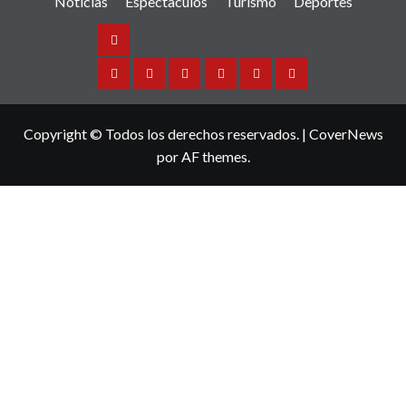
Noticias
Espectaculos
Turismo
Deportes
Noticias
Sinaloa
Nacional
Internacional
Espectaculos
Turismo
Deportes
Copyright © Todos los derechos reservados.
|
CoverNews
por AF themes.