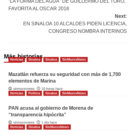
“LA FORMA DEL AGUA” DE GUILLERMO DEL TORO,
navigation
FAVORITA AL OSCAR 2018
Next:
EN SINALOA 10 ALCALDES PIDEN LICENCIA,
CONGRESO NOMBRA INTERINOS
Más historias
Noticias
Sinaloa
Sinaloa
SinMurosNews
Mazatlán refuerza su seguridad con más de 1,700
elementos de Marina
sinmurosnews
16 horas hace
Noticias
Politica
Sinaloa
SinMurosNews
PAN acusa al gobierno de Morena de
“transparencia hipócrita”
sinmurosnews
1 día hace
Noticias
Sinaloa
SinMurosNews