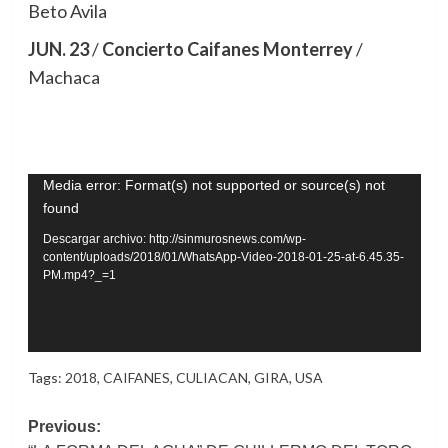
Beto Avila
JUN. 23
/
Concierto Caifanes Monterrey
/
Machaca
Reproductor
Media error: Format(s) not supported or source(s) not
found
de
vídeo
Descargar archivo: http://sinmurosnews.com/wp-
content/uploads/2018/01/WhatsApp-Video-2018-01-25-at-6.45.35-
PM.mp4?_=1
Tags:
2018
,
CAIFANES
,
CULIACAN
,
GIRA
,
USA
Post
Previous: