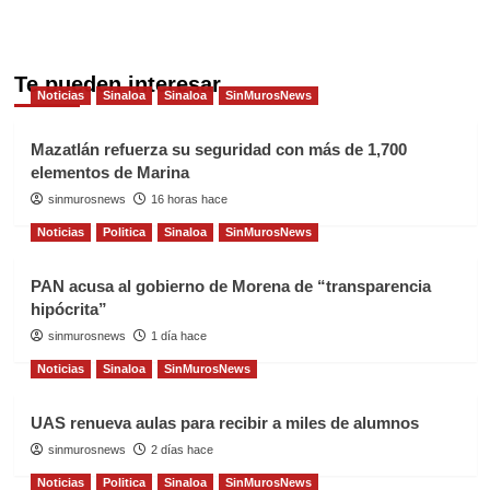
Te pueden interesar
Noticias
Sinaloa
Sinaloa
SinMurosNews
Mazatlán refuerza su seguridad con más de 1,700
elementos de Marina
sinmurosnews
16 horas hace
Noticias
Politica
Sinaloa
SinMurosNews
PAN acusa al gobierno de Morena de “transparencia
hipócrita”
sinmurosnews
1 día hace
Noticias
Sinaloa
SinMurosNews
UAS renueva aulas para recibir a miles de alumnos
sinmurosnews
2 días hace
Noticias
Politica
Sinaloa
SinMurosNews