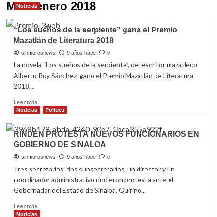
Mes:
enero 2018
Noticias
“Los sueños de la serpiente” gana el Premio
Mazatlán de Literatura 2018
sinmurosnews
9 años hace
0
La novela “Los sueños de la serpiente”, del escritor mazatleco
Alberto Ruy Sánchez, ganó el Premio Mazatlán de Literatura
2018,...
Read
Leer más
more
Noticias
Politica
about
“Los
RINDEN PROTESTA NUEVOS FUNCIONARIOS EN
sueños
GOBIERNO DE SINALOA
de
la
sinmurosnews
9 años hace
0
serpiente”
Tres secretarios, dos subsecretarios, un director y un
gana
coordinador administrativo rindieron protesta ante el
el
Gobernador del Estado de Sinaloa, Quirino...
Premio
Mazatlán
Read
Leer más
de
more
Noticias