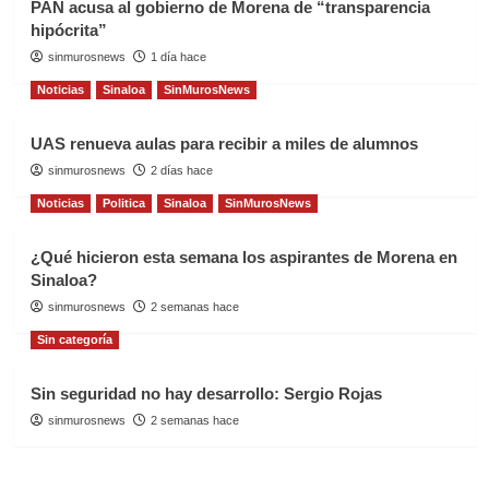
PAN acusa al gobierno de Morena de “transparencia
hipócrita”
sinmurosnews
1 día hace
Noticias
Sinaloa
SinMurosNews
UAS renueva aulas para recibir a miles de alumnos
sinmurosnews
2 días hace
Noticias
Politica
Sinaloa
SinMurosNews
¿Qué hicieron esta semana los aspirantes de Morena en
Sinaloa?
sinmurosnews
2 semanas hace
Sin categoría
Sin seguridad no hay desarrollo: Sergio Rojas
sinmurosnews
2 semanas hace