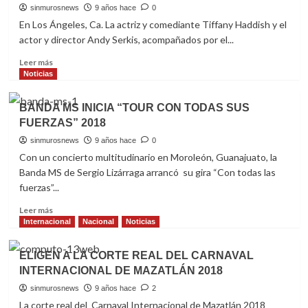
CULIACÁN
sinmurosnews
9 años hace
0
ESTE
En Los Ángeles, Ca. La actriz y comediante Tiffany Haddish y el
VIERNES
actor y director Andy Serkis, acompañados por el...
EN
CONCIERTO
Read
Leer más
more
Noticias
about
“LA
BANDA MS INICIA “TOUR CON TODAS SUS
FORMA
FUERZAS” 2018
DEL
AGUA”
sinmurosnews
9 años hace
0
DE
Con un concierto multitudinario en Moroleón, Guanajuato, la
GUILLERMO
Banda MS de Sergio Lizárraga arrancó su gira “Con todas las
DEL
fuerzas”...
TORO,
FAVORITA
Read
Leer más
AL
more
Internacional
Nacional
Noticias
OSCAR
about
2018
BANDA
ELIGEN A LA CORTE REAL DEL CARNAVAL
MS
INTERNACIONAL DE MAZATLÁN 2018
INICIA
“TOUR
sinmurosnews
9 años hace
2
CON
La corte real del Carnaval Internacional de Mazatlán 2018