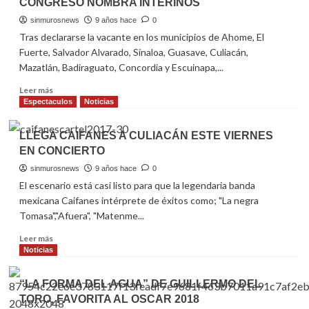
CONGRESO NOMBRA INTERINOS
TRIUNFO
DE
sinmurosnews
9 años hace
0
TOMATEROS
Tras declararse la vacante en los municipios de Ahome, El
DE
Fuerte, Salvador Alvarado, Sinaloa, Guasave, Culiacán,
CULIACÁN
Mazatlán, Badiraguato, Concordia y Escuinapa,...
EN
LAS
Read
Leer más
CALLES
more
Espectaculos
Noticias
about
EN
LLEGA CAIFANES A CULIACÁN ESTE VIERNES
SINALOA
EN CONCIERTO
10
ALCALDES
sinmurosnews
9 años hace
0
PIDEN
El escenario está casi listo para que la legendaria banda
LICENCIA,
mexicana Caifanes intérprete de éxitos como; "La negra
CONGRESO
Tomasa","Afuera", "Matenme...
NOMBRA
INTERINOS
Read
Leer más
more
Noticias
about
LLEGA
“LA FORMA DEL AGUA” DE GUILLERMO DEL
CAIFANES
TORO, FAVORITA AL OSCAR 2018
A