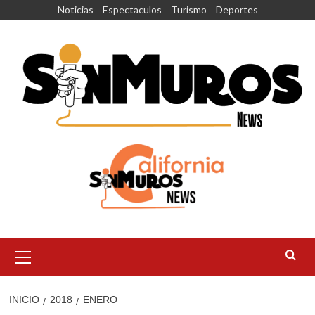
Saltar
Noticias
Espectaculos
Turismo
Deportes
al
contenido
Menú
principal
INICIO
2018
ENERO