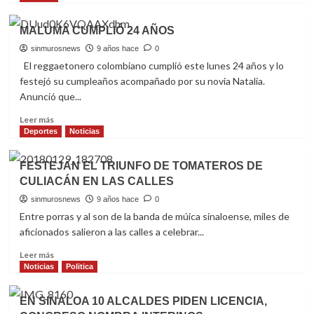
Literatura
about
2018
RINDEN
MALUMA CUMPLIÓ 24 AÑOS
PROTESTA
NUEVOS
sinmurosnews
9 años hace
0
FUNCIONARIOS
El reggaetonero colombiano cumplió este lunes 24 años y lo
EN
festejó su cumpleaños acompañado por su novia Natalia.
GOBIERNO
Anunció que...
DE
SINALOA
Read
Leer más
more
Deportes
Noticias
about
MALUMA
FESTEJAN EL TRIUNFO DE TOMATEROS DE
CUMPLIÓ
CULIACÁN EN LAS CALLES
24
AÑOS
sinmurosnews
9 años hace
0
Entre porras y al son de la banda de múica sinaloense, miles de
aficionados salieron a las calles a celebrar...
Read
Leer más
more
Noticias
Politica
about
FESTEJAN
EN SINALOA 10 ALCALDES PIDEN LICENCIA,
EL