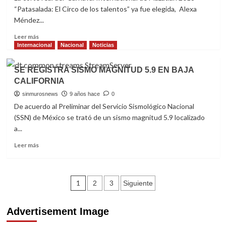
TODAS
“Patasalada: El Circo de los talentos” ya fue elegida, Alexa
SUS
Méndez...
FUERZAS”
2018
Read
Leer más
more
Internacional
Nacional
Noticias
about
ELIGEN
SE REGISTRA SISMO MAGNITUD 5.9 EN BAJA
A
CALIFORNIA
LA
CORTE
sinmurosnews
9 años hace
0
REAL
De acuerdo al Preliminar del Servicio Sismológico Nacional
DEL
(SSN) de México se trató de un sismo magnitud 5.9 localizado
CARNAVAL
a...
INTERNACIONAL
DE
Read
Leer más
MAZATLÁN
more
2018
about
SE
Navegación
REGISTRA
1
2
3
Siguiente
SISMO
de
MAGNITUD
Advertisement Image
5.9
entradas
EN