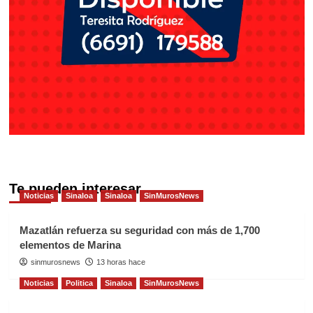
Te pueden interesar
Noticias
Sinaloa
Sinaloa
SinMurosNews
Mazatlán refuerza su seguridad con más de 1,700
elementos de Marina
sinmurosnews
13 horas hace
Noticias
Politica
Sinaloa
SinMurosNews