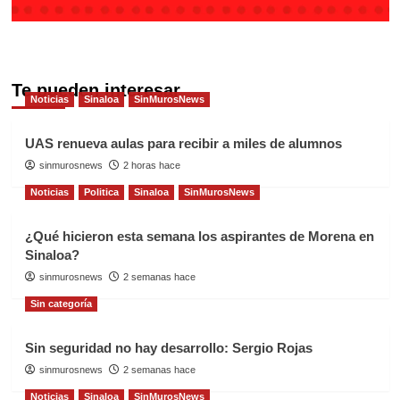
Te pueden interesar
Noticias
Sinaloa
SinMurosNews
UAS renueva aulas para recibir a miles de alumnos
sinmurosnews
2 horas hace
Noticias
Politica
Sinaloa
SinMurosNews
¿Qué hicieron esta semana los aspirantes de Morena en
Sinaloa?
sinmurosnews
2 semanas hace
Sin categoría
Sin seguridad no hay desarrollo: Sergio Rojas
sinmurosnews
2 semanas hace
Noticias
Sinaloa
SinMurosNews