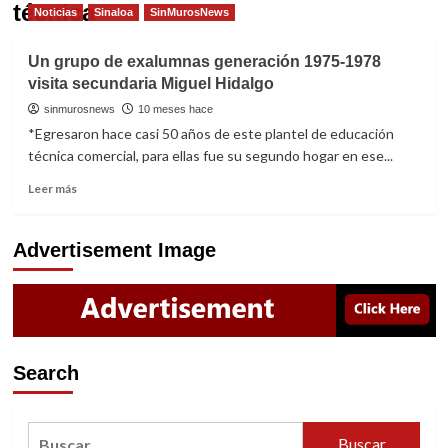
técnica
Noticias
Sinaloa
SinMurosNews
Un grupo de exalumnas generación 1975-1978
visita secundaria Miguel Hidalgo
sinmurosnews
10 meses hace
*Egresaron hace casi 50 años de este plantel de educación
técnica comercial, para ellas fue su segundo hogar en ese...
Read
Leer más
more
about
Un
Advertisement Image
grupo
de
exalumnas
generación
1975-
1978
Search
visita
secundaria
Miguel
Buscar:
Hidalgo