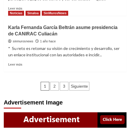
Secretario
de
Read
Leer más
Economía
more
Noticias
Sinaloa
SinMurosNews
de
about
Sinaloa
Inauguran
Karla Fernanda García Beltrán asume presidencia
se
el
de CANIRAC Culiacán
reúnen
Encuentro
con
Magisterial
sinmurosnews
1 año hace
empresarios
de
* Su reto es retomar su visión de crecimiento y desarrollo, ser
de
Voleibol
un enlace institucional con las autoridades e incidir...
Mazatlán
SNTE
53
Read
Leer más
more
about
Karla
Navegación
Fernanda
1
2
3
Siguiente
García
de
Beltrán
Advertisement Image
asume
entradas
presidencia
de
CANIRAC
Culiacán