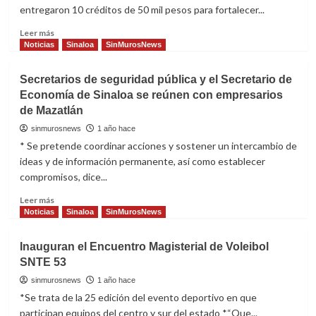
Conference
entregaron 10 créditos de 50 mil pesos para fortalecer...
Mazatlán:
2025
SE
Read
Leer más
more
Noticias
Sinaloa
SinMurosNews
about
En
Secretarios de seguridad pública y el Secretario de
Imala,
Economía de Sinaloa se reúnen con empresarios
Gobierno
de Mazatlán
de
Sinaloa
sinmurosnews
1 año hace
entrega
* Se pretende coordinar acciones y sostener un intercambio de
créditos
ideas y de información permanente, así como establecer
a
compromisos, dice...
negocios
de
Read
Leer más
comida
more
Noticias
Sinaloa
SinMurosNews
about
Secretarios
Inauguran el Encuentro Magisterial de Voleibol
de
SNTE 53
seguridad
pública
sinmurosnews
1 año hace
y
*Se trata de la 25 edición del evento deportivo en que
el
participan equipos del centro y sur del estado *“Que...