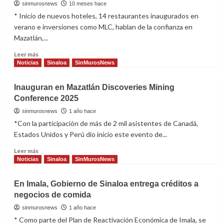
Montaner
sinmurosnews
10 meses hace
estrena
* Inicio de nuevos hoteles, 14 restaurantes inaugurados en
nuevo
verano e inversiones como MLC, hablan de la confianza en
single:
Mazatlán,...
“El
Último
Read
Leer más
Regreso”
more
Noticias
Sinaloa
SinMurosNews
about
De
Inauguran en Mazatlán Discoveries Mining
la
Conference 2025
inversión
privada
sinmurosnews
1 año hace
en
*Con la participación de más de 2 mil asistentes de Canadá,
Sinaloa
Estados Unidos y Perú dio inicio este evento de...
de
2022
Read
Leer más
a
more
Noticias
Sinaloa
SinMurosNews
junio
about
del
Inauguran
En Imala, Gobierno de Sinaloa entrega créditos a
2025
en
negocios de comida
el
Mazatlán
40%
Discoveries
sinmurosnews
1 año hace
fue
Mining
* Como parte del Plan de Reactivación Económica de Imala, se
en