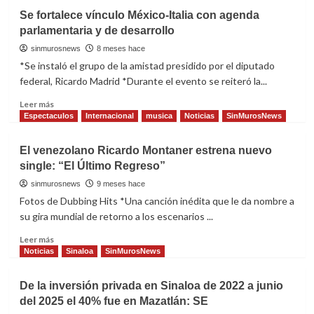
Entregan
Se fortalece vínculo México-Italia con agenda
1,058
parlamentaria y de desarrollo
memorándums
de
sinmurosnews
8 meses hace
base
*Se instaló el grupo de la amistad presidido por el diputado
a
federal, Ricardo Madrid *Durante el evento se reiteró la...
personal
educativo
Read
Leer más
en
more
Espectaculos
Internacional
musica
Noticias
SinMurosNews
Sinaloa
about
Se
El venezolano Ricardo Montaner estrena nuevo
fortalece
single: “El Último Regreso”
vínculo
México-
sinmurosnews
9 meses hace
Italia
Fotos de Dubbing Hits *Una canción inédita que le da nombre a
con
su gira mundial de retorno a los escenarios ...
agenda
parlamentaria
Read
Leer más
y
more
Noticias
Sinaloa
SinMurosNews
de
about
desarrollo
El
De la inversión privada en Sinaloa de 2022 a junio
venezolano
del 2025 el 40% fue en Mazatlán: SE
Ricardo