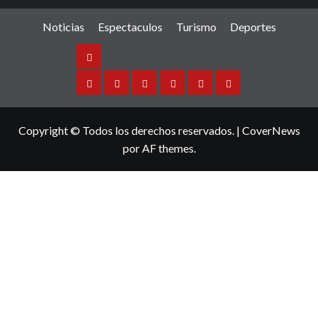
Noticias
Espectaculos
Turismo
Deportes
Noticias
Sinaloa
Nacional
Internacional
Espectaculos
Turismo
Deportes
Copyright © Todos los derechos reservados.
|
CoverNews
por AF themes.