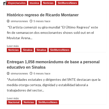
ricardo
Espectaculos
musica
Noticias
SinMurosNews
Histórico regreso de Ricardo Montaner
sinmurosnews
5 meses hace
*El artista comenzó su gira mundial “El Último Regreso” este
fin de semanacon dos emocionantes shows sold out en el
Movistar Arena...
Read
Leer más
more
Noticias
Sinaloa
Sinaloa
SinMurosNews
about
Histórico
Entregan 1,058 memorándums de base a personal
regreso
educativo en Sinaloa
de
Ricardo
sinmurosnews
6 meses hace
Montaner
*Autoridades estatales y dirigentes del SNTE destacan que la
medida otorga certeza, dignidad y estabilidad laboral a
trabajadores del sector...
Read
Leer más
more
Nacional
Noticias
SinMurosNews
about