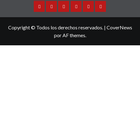
Sinaloa
Nacional
Internacional
Espectaculos
Turismo
Deportes
Copyright © Todos los derechos reservados.
|
CoverNews
por AF themes.