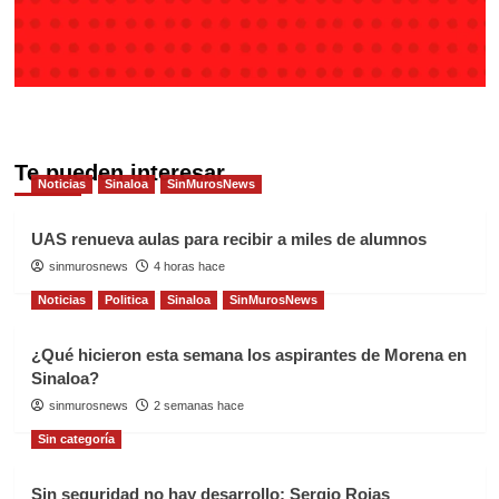
Te pueden interesar
Noticias
Sinaloa
SinMurosNews
UAS renueva aulas para recibir a miles de alumnos
sinmurosnews
4 horas hace
Noticias
Politica
Sinaloa
SinMurosNews
¿Qué hicieron esta semana los aspirantes de Morena en
Sinaloa?
sinmurosnews
2 semanas hace
Sin categoría
Sin seguridad no hay desarrollo: Sergio Rojas