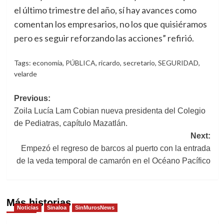
el último trimestre del año, sí hay avances como
comentan los empresarios, no los que quisiéramos
pero es seguir reforzando las acciones” refirió.
Tags:
economia
,
PÚBLICA
,
ricardo
,
secretario
,
SEGURIDAD
,
velarde
Post
Previous:
Zoila Lucía Lam Cobian nueva presidenta del Colegio
navigation
de Pediatras, capítulo Mazatlán.
Next:
Empezó el regreso de barcos al puerto con la entrada
de la veda temporal de camarón en el Océano Pacífico
Más historias
Noticias
Sinaloa
SinMurosNews