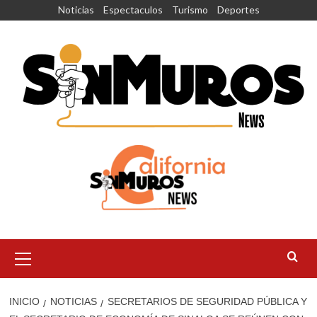
Saltar
Noticias
Espectaculos
Turismo
Deportes
al
contenido
Menú
principal
INICIO
NOTICIAS
SECRETARIOS DE SEGURIDAD PÚBLICA Y