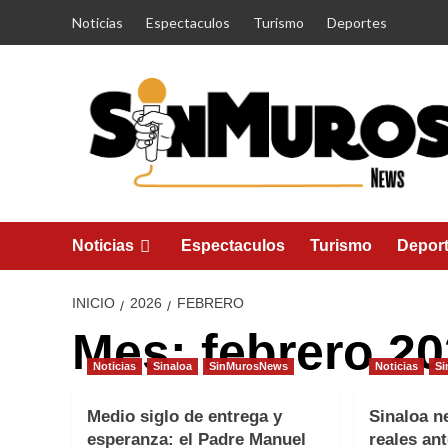
Saltar
Noticias
Espectaculos
Turismo
Deportes
al
contenido
Noticias
Espectaculos
Turismo
Depor
INICIO
2026
FEBRERO
Mes:
febrero 2
Noticias
Sinaloa
SinMurosNews
Noticias
Si
Medio siglo de entrega y
Sinaloa n
esperanza: el Padre Manuel
reales ant