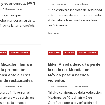
d y económica: PAN
sinmurosnews
5 meses hace
*Con estrictas medidas de seguridad
s
5 meses hace
el tri se reconcilia con sus aficionados
s urgentes que
al derrotar a la escuadra islandesa
ebe atender en su visita
José Romero...
AN Ante la tan anunciada
Read
Leer más
more
about
México
t
golea
oa
naloa
SinMurosNews
Nacional
Noticias
SinMurosNews
4-
ita
0
iones
a
Mazatlán llama a
Mikel Arriola descarta perder
s
la
r la promoción
la sede del Mundial en
selección
ica ante cierres
México pese a hechos
de
s de restaurantes
violentos
Islandia
ridad
s
5 meses hace
sinmurosnews
5 meses hace
ctores influyen en el
*El alto comisionado de la Federación
ómica:
urantero y de servicios;
Mexicana de Fútbol , afirmó en
es de cada negocio
Querétaro que la organización del