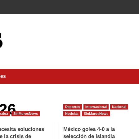
tes
026
Deportes
Internacional
Nacional
naloa
SinMurosNews
Noticias
SinMurosNews
ecesita soluciones
México golea 4-0 a la
e la crisis de
selección de Islandia