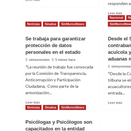
50
responden a
more
años
about
de
Read
Leer más
Histórico
sacerdocio
more
Nacional
N
regreso
abou
Noticias
Sinaloa
SinMurosNews
SinMurosNew
de
CANI
Ricardo
Maza
Montaner
Se trabaja para garantizar
Desde el
llama
protección de datos
contraba
a
forta
personales en el estado
acuícola 
la
aduanas 
sinmurosnews
5 meses hace
prom
*La reunión de trabajo fue convocada
sinmurosnew
gast
por la Comisión de Transparencia,
*Desde la Co
ante
cierr
Anticorrupción y Participación
tribuna se e
temp
Ciudadana, Como parte de la
acuacultore
de
armonización...
entrada...
resta
Read
Read
Leer más
Leer más
more
more
Noticias
Sinaloa
SinMurosNews
about
abou
Se
Desd
Psicólogas y Psicólogos son
trabaja
el
capacitados en la entidad
para
Sena