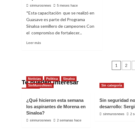
garantizar
denu
sinmurosnews
5 meses hace
protección
cont
*Esta capacitación que se realizó en
de
de
Guasave es parte del Programa
datos
cama
Sinaloa semillero de campeones Con
personales
acuíc
el compromiso de fortalecer...
en
y
el
corr
Read
Leer más
estado
en
more
adua
about
mexi
Psicólogas
Nave
y
1
2
Psicólogos
de
son
Noticias
Politica
Sinaloa
Te pueden interesar
capacitados
entr
SinMurosNews
Sin categoría
en
la
entidad
¿Qué hicieron esta semana
Sin seguridad n
los aspirantes de Morena en
desarrollo: Serg
Sinaloa?
sinmurosnews
2 
sinmurosnews
2 semanas hace