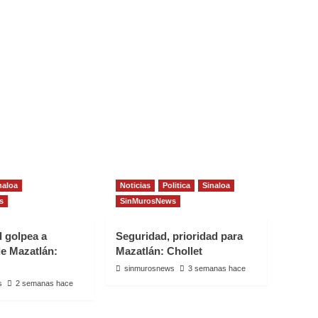
naloa
Noticias
Politica
Sinaloa
s
SinMurosNews
d golpea a
Seguridad, prioridad para
e Mazatlán:
Mazatlán: Chollet
sinmurosnews
3 semanas hace
s
2 semanas hace