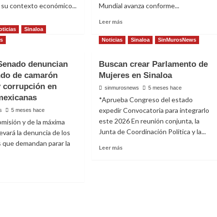
 su contexto económico...
Mundial avanza conforme...
Read
Leer más
more
oticias
Sinaloa
t
about
s
Noticias
Sinaloa
SinMurosNews
RAC
Mikel
tlán
Arriola
 Senado denuncian
Buscan crear Parlamento de
descarta
ndo de camarón
Mujeres en Sinaloa
perder
lecer
la
y corrupción en
sinmurosnews
5 meses hace
sede
mexicanas
*Aprueba Congreso del estado
oción
del
expedir Convocatoria para integrarlo
s
5 meses hace
ronómica
Mundial
este 2026 En reunión conjunta, la
misión y de la máxima
en
es
México
Junta de Coordinación Política y la...
levará la denuncia de los
orales
pese
s que demandan parar la
Read
Leer más
a
more
urantes
hechos
about
violentos
Buscan
crear
t
Parlamento
e
de
Mujeres
do