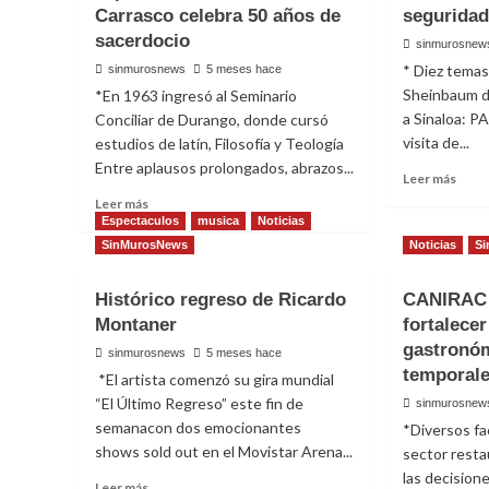
Carrasco celebra 50 años de
segurida
sacerdocio
sinmurosnew
* Diez tema
sinmurosnews
5 meses hace
Sheinbaum d
*En 1963 ingresó al Seminario
a Sinaloa: P
Conciliar de Durango, donde cursó
visita de...
estudios de latín, Filosofía y Teología
Entre aplausos prolongados, abrazos...
Read
Leer más
more
Read
Leer más
abou
more
Espectaculos
musica
Noticias
Sinal
about
SinMurosNews
Noticias
Si
neces
Medio
soluc
siglo
Histórico regreso de Ricardo
CANIRAC 
reale
de
ante
Montaner
fortalece
entrega
la
y
gastronóm
sinmurosnews
5 meses hace
crisis
esperanza:
temporale
*El artista comenzó su gira mundial
de
el
“El Último Regreso” este fin de
segu
sinmurosnew
Padre
y
semanacon dos emocionantes
Manuel
*Diversos fa
econ
Carrasco
shows sold out en el Movistar Arena...
sector resta
PAN
celebra
las decision
Read
Leer más