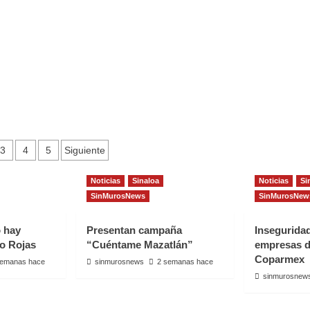
en
ncian
Sinaloa
rabando
rón
ola
upción
nas
canas
gación
3
4
5
Siguiente
Noticias
Sinaloa
Noticias
Si
adas
SinMurosNews
SinMurosNew
o hay
Presentan campaña
Insegurida
io Rojas
“Cuéntame Mazatlán”
empresas d
Coparmex
semanas hace
sinmurosnews
2 semanas hace
sinmurosnew