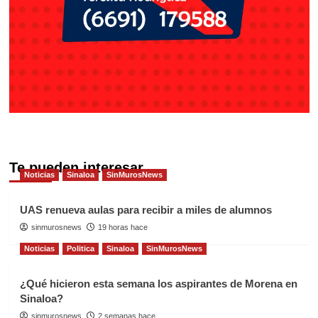
Te pueden interesar
Noticias
Sinaloa
SinMurosNews
UAS renueva aulas para recibir a miles de alumnos
sinmurosnews
19 horas hace
Noticias
Politica
Sinaloa
SinMurosNews
¿Qué hicieron esta semana los aspirantes de Morena en
Sinaloa?
sinmurosnews
2 semanas hace