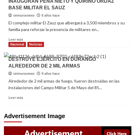
INAUGURAN PEÑA NIETO Y QUIRINO ORDAZ
III
hay
Región
BASE MILITAR EL SAUZ
“warning”
Militar
en
sinmurosnews
8 años hace
Durango
El complejo militar El Zauz que albergará a 3,500 miembros y su
para
familia para reforzar la presencia de militares en...
no
visitar
Read
Leer más
Mazatlán,
more
Nacional
Noticias
dice
about
Rosas
INAUGURAN
DESTRUYE EJÉRCITO EN DURANGO
Aispuro
PEÑA
ALREDEDOR DE 2 MIL ARMAS
NIETO
Y
sinmurosnews
8 años hace
QUIRINO
Alrededor de 2 mil armas de fuego, fueron destruidas en las
ORDAZ
instalaciones del Campo Militar 5 de Mayo del 85...
BASE
MILITAR
Read
Leer más
EL
more
SAUZ
about
DESTRUYE
Advertisement Image
EJÉRCITO
EN
DURANGO