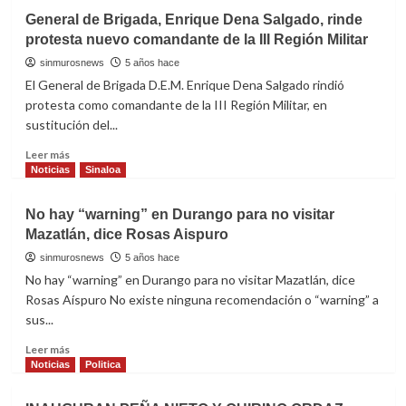
la
Conmemoración
General de Brigada, Enrique Dena Salgado, rinde
Armada
del
protesta nuevo comandante de la III Región Militar
112
aniversario
sinmurosnews
5 años hace
del
El General de Brigada D.E.M. Enrique Dena Salgado rindió
Ejército
protesta como comandante de la III Región Militar, en
Mexicano
sustitución del...
Read
Leer más
more
Noticias
Sinaloa
about
General
No hay “warning” en Durango para no visitar
de
Mazatlán, dice Rosas Aispuro
Brigada,
Enrique
sinmurosnews
5 años hace
Dena
No hay “warning” en Durango para no visitar Mazatlán, dice
Salgado,
Rosas Aíspuro No existe ninguna recomendación o “warning” a
rinde
sus...
protesta
nuevo
Read
Leer más
comandante
more
Noticias
Politica
de
about
la
No