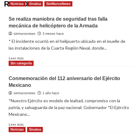
REGION
Noticias
Sinaloa
SinMurosNews
Se realiza maniobra de seguridad tras falla
mecánica de helicóptero de la Armada
sinmurosnews
3 meses hace
* El incidente ocurrió en el helipuerto ubicado en el muelle de
las instalaciones de la Cuarta Región Naval, donde...
Read
Leer más
more
Sin categoría
about
Se
Conmemoración del 112 aniversario del Ejército
realiza
Mexicano
maniobra
de
sinmurosnews
1 año hace
seguridad
*Nuestro Ejército es modelo de lealtad, compromiso con la
tras
patria, y salvaguarda de la paz nacional: Gobernador *El Ejército
falla
Mexicano...
mecánica
de
Read
Leer más
helicóptero
more
Noticias
Sinaloa
de
about