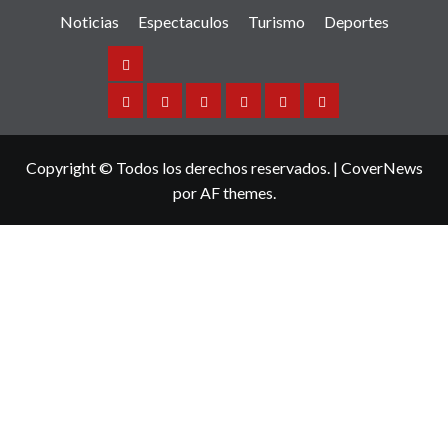
Noticias
Espectaculos
Turismo
Deportes
Noticias
Sinaloa
Nacional
Internacional
Espectaculos
Turismo
Deportes
Copyright © Todos los derechos reservados.
|
CoverNews
por AF themes.