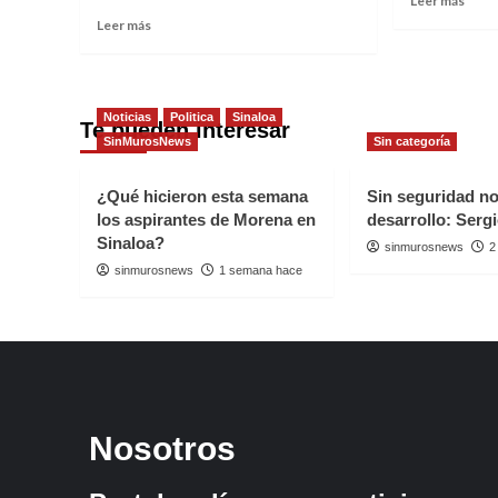
Leer más
recu
more
Read
segu
Leer más
abou
more
ARR
about
EN
AFIRMA
MAZ
CUEN
Noticias
Politica
Sinaloa
CAM
Te pueden interesar
QUE
SinMurosNews
Sin categoría
CAN
ESTÁ
“PO
BIEN
MÉX
“BLINDADO”
¿Qué hicieron esta semana
Sin seguridad n
AL
ANTE
los aspirantes de Morena en
desarrollo: Serg
FREN
UNA
Sinaloa?
sinmurosnews
2
CAMPAÑA
sinmurosnews
1 semana hace
SUCIA
Nosotros