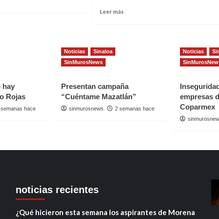
perar
ridad
Read
Leer más
t
more
ANCAN
about
LÍDERES
ATLÁN
“POR
Noticias
Sinaloa
Noticias
Si
PAÑA
MÉXICO
SinMurosNews
SinMurosNew
DIDATOS
AL
R
FRENTE”
ICO
PIDEN
o hay
Presentan campaña
Insegurida
A
io Rojas
“Cuéntame Mazatlán”
empresas d
TE”
LA
Coparmex
 semanas hace
sinmurosnews
2 semanas hace
OEA
sinmurosne
MISIÓN
DE
OBSERVACIÓN
ELECTORAL
noticias recientes
¿Qué hicieron esta semana los aspirantes de Morena