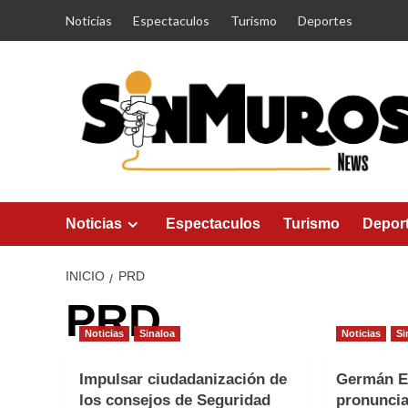
Saltar
Noticias
Espectaculos
Turismo
Deportes
al
contenido
Noticias
Espectaculos
Turismo
Depor
INICIO
PRD
PRD
Noticias
Sinaloa
Noticias
Si
Impulsar ciudadanización de
Germán E
los consejos de Seguridad
pronuncia 