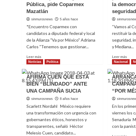
Pública, pide Coparmex
la democr
Mazatlán
segurida
sinmurosnews
5 años hace
sinmurosne
*Encuentro Coparmex con
“Vamos al Co
candidatos a diputado federal y local
restituir la 
de la Alianza "Va por México" Adriana
seguridad, i
Carlos "Tenemos que gestionar...
y Mediana...
Read
Read
Leer más
Leer más
more
more
Noticias
Politica
Nacional
N
about
abou
Impulsar
Germ
AFIRMA CUEN QUE ESTÁ
ARRANCA
ciudadanización
Esco
BIEN “BLINDADO” ANTE
CAMPAÑA
de
se
UNA CAMPAÑA SUCIA
los
“POR MÉ
pron
consejos
a
sinmurosnews
8 años hace
sinmurosne
de
favor
Scarlett Nordahl México requiere
En los prime
Seguridad
de
una transformación con urgencia con
viernes los c
Pública,
resti
gobernantes éticos, honestos y
pide
Senaduria M
la
Coparmex
demo
transparentes, señaló Héctor
con la panist
Mazatlán
y
Melesio Cuen, candidato...
Read