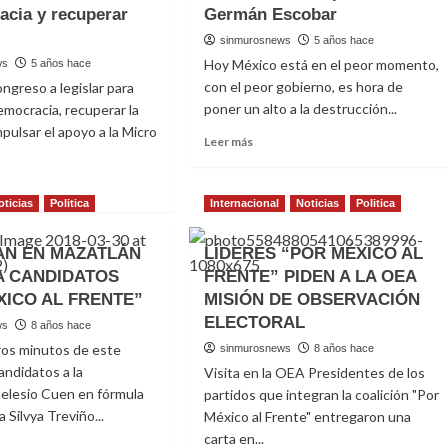
acia y recuperar
Germán Escobar
d
sinmurosnews
5 años hace
Hoy México está en el peor momento,
ws
5 años hace
con el peor gobierno, es hora de
ngreso a legislar para
poner un alto a la destrucción...
democracia, recuperar la
mpulsar el apoyo a la Micro
Read
Leer más
more
about
A
oticias
Politica
Internacional
Noticias
Politica
ponerle
t
un
án
N EN MAZATLÁN
LÍDERES “POR MÉXICO AL
alto
bar
a
 CANDIDATOS
FRENTE” PIDEN A LA OEA
la
XICO AL FRENTE”
uncia
MISIÓN DE OBSERVACIÓN
destrucción
ELECTORAL
ws
8 años hace
del
país,
ros minutos de este
sinmurosnews
8 años hace
llama
andidatos a la
Visita en la OEA Presidentes de los
tuir
Germán
elesio Cuen en fórmula
partidos que integran la coalición "Por
Escobar
cracia
a Silvya Treviño...
México al Frente" entregaron una
carta en...