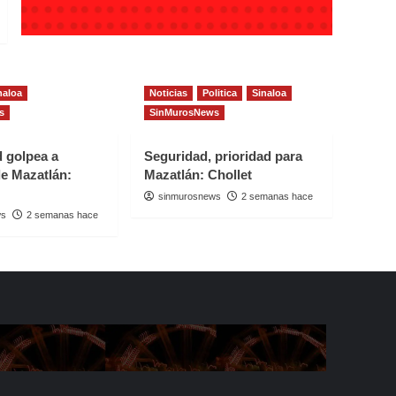
naloa
Noticias
Politica
Sinaloa
s
SinMurosNews
d golpea a
Seguridad, prioridad para
e Mazatlán:
Mazatlán: Chollet
sinmurosnews
2 semanas hace
ws
2 semanas hace