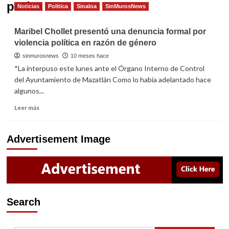
políca
Noticias
Politica
Sinaloa
SinMurosNews
Maribel Chollet presentó una denuncia formal por
violencia política en razón de género
sinmurosnews
10 meses hace
*La interpuso este lunes ante el Órgano Interno de Control
del Ayuntamiento de Mazatlán Como lo había adelantado hace
algunos...
Read
Leer más
more
about
Maribel
Advertisement Image
Chollet
presentó
una
denuncia
formal
por
Search
violencia
política
en