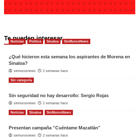
Te pueden interesar
Noticias
Politica
Sinaloa
SinMurosNews
¿Qué hicieron esta semana los aspirantes de Morena en
Sinaloa?
sinmurosnews
2 semanas hace
Sin categoría
Sin seguridad no hay desarrollo: Sergio Rojas
sinmurosnews
2 semanas hace
Noticias
Sinaloa
SinMurosNews
Presentan campaña “Cuéntame Mazatlán”
sinmurosnews
2 semanas hace