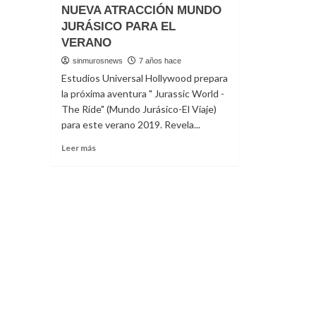
NUEVA ATRACCIÓN MUNDO
JURÁSICO PARA EL
VERANO
sinmurosnews
7 años hace
Estudios Universal Hollywood prepara
la próxima aventura " Jurassic World -
The Ride" (Mundo Jurásico-El Viaje)
para este verano 2019. Revela...
Read
Leer más
more
about
ESTUDIOS
UNIVERSAL
HOLLYWOOD
PREPARA
LA
NUEVA
ATRACCIÓN
MUNDO
JURÁSICO
PARA