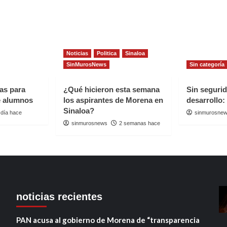
Noticias
Politica
Sinaloa
SinMurosNews
Sin categoría
as para
¿Qué hicieron esta semana
Sin seguri
de alumnos
los aspirantes de Morena en
desarrollo:
Sinaloa?
 día hace
sinmurosne
sinmurosnews
2 semanas hace
noticias recientes
PAN acusa al gobierno de Morena de “transparencia