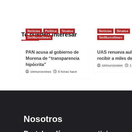
EL
VERANO
Noticias
Politica
Sinaloa
Noticias
Sinaloa
Te pueden interesar
SinMurosNews
SinMurosNews
PAN acusa al gobierno de
UAS renueva aul
Morena de “transparencia
recibir a miles 
hipócrita”
sinmurosnews
1
sinmurosnews
6 horas hace
Nosotros