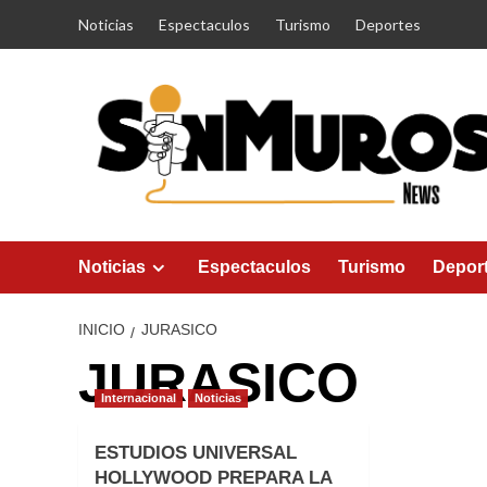
Saltar
Noticias
Espectaculos
Turismo
Deportes
al
contenido
Noticias
Espectaculos
Turismo
Depor
INICIO
JURASICO
JURASICO
Internacional
Noticias
ESTUDIOS UNIVERSAL
HOLLYWOOD PREPARA LA