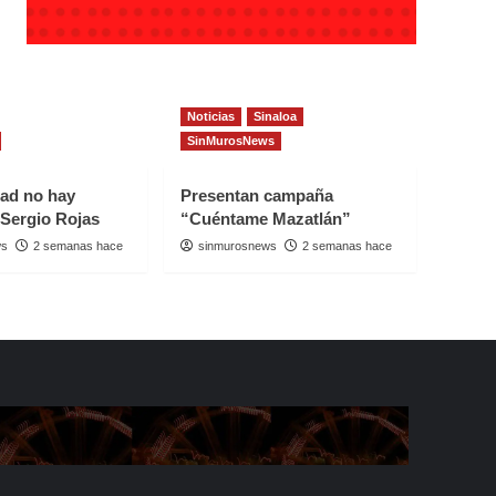
Noticias
Sinaloa
SinMurosNews
dad no hay
Presentan campaña
 Sergio Rojas
“Cuéntame Mazatlán”
ws
2 semanas hace
sinmurosnews
2 semanas hace