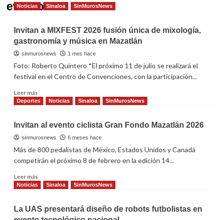
evento
Noticias
Sinaloa
SinMurosNews
Invitan a MIXFEST 2026 fusión única de mixología,
gastronomía y música en Mazatlán
sinmurosnews
1 mes hace
Foto: Roberto Quintero *El próximo 11 de julio se realizará el
festival en el Centro de Convenciones, con la participación...
Read
Leer más
more
Deportes
Noticias
Sinaloa
SinMurosNews
about
Invitan
Invitan al evento ciclista Gran Fondo Mazatlán 2026
a
MIXFEST
sinmurosnews
6 meses hace
2026
Más de 800 pedalistas de México, Estados Unidos y Canadá
fusión
competirán el próximo 8 de febrero en la edición 14...
única
de
Read
Leer más
mixología,
more
Noticias
Sinaloa
SinMurosNews
gastronomía
about
y
Invitan
La UAS presentará diseño de robots futbolistas en
música
al
evento tecnológico nacional