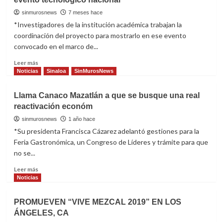
en
evento
Mazatlán
ciclista
sinmurosnews
7 meses hace
Gran
*Investigadores de la institución académica trabajan la
Fondo
coordinación del proyecto para mostrarlo en ese evento
Mazatlán
convocado en el marco de...
2026
Read
Leer más
more
Noticias
Sinaloa
SinMurosNews
about
La
Llama Canaco Mazatlán a que se busque una real
UAS
reactivación económ
presentará
diseño
sinmurosnews
1 año hace
de
*Su presidenta Francisca Cázarez adelantó gestiones para la
robots
Feria Gastronómica, un Congreso de Líderes y trámite para que
futbolistas
no se...
en
evento
Read
Leer más
tecnológico
more
Noticias
nacional
about
Llama
PROMUEVEN “VIVE MEZCAL 2019” EN LOS
Canaco
ÁNGELES, CA
Mazatlán