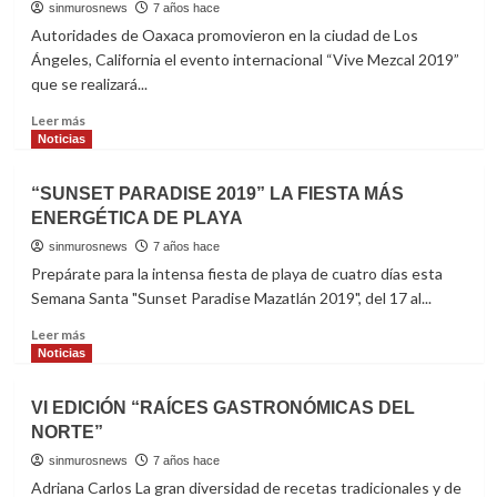
a
sinmurosnews
7 años hace
que
Autoridades de Oaxaca promovieron en la ciudad de Los
se
Ángeles, California el evento internacional “Vive Mezcal 2019”
busque
que se realizará...
una
real
Read
Leer más
reactivación
more
Noticias
económ
about
PROMUEVEN
“SUNSET PARADISE 2019” LA FIESTA MÁS
“VIVE
ENERGÉTICA DE PLAYA
MEZCAL
2019”
sinmurosnews
7 años hace
EN
Prepárate para la intensa fiesta de playa de cuatro días esta
LOS
Semana Santa "Sunset Paradise Mazatlán 2019", del 17 al...
ÁNGELES,
CA
Read
Leer más
more
Noticias
about
“SUNSET
VI EDICIÓN “RAÍCES GASTRONÓMICAS DEL
PARADISE
NORTE”
2019”
LA
sinmurosnews
7 años hace
FIESTA
Adriana Carlos La gran diversidad de recetas tradicionales y de