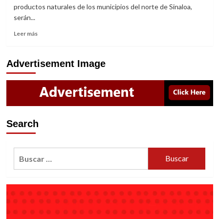
MÁS
productos naturales de los municipios del norte de Sinaloa,
ENERGÉTICA
serán...
DE
PLAYA
Read
Leer más
more
about
VI
Advertisement Image
EDICIÓN
“RAÍCES
GASTRONÓMICAS
DEL
NORTE”
Search
Buscar: