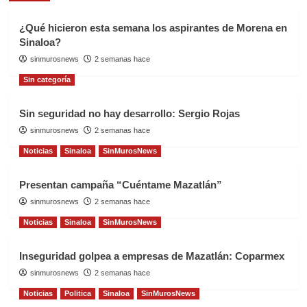
¿Qué hicieron esta semana los aspirantes de Morena en
Sinaloa?
sinmurosnews
2 semanas hace
Sin categoría
Sin seguridad no hay desarrollo: Sergio Rojas
sinmurosnews
2 semanas hace
Noticias
Sinaloa
SinMurosNews
Presentan campaña “Cuéntame Mazatlán”
sinmurosnews
2 semanas hace
Noticias
Sinaloa
SinMurosNews
Inseguridad golpea a empresas de Mazatlán: Coparmex
sinmurosnews
2 semanas hace
Noticias
Politica
Sinaloa
SinMurosNews