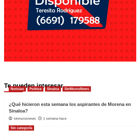
Te pueden interesar
Noticias
Politica
Sinaloa
SinMurosNews
¿Qué hicieron esta semana los aspirantes de Morena en
Sinaloa?
sinmurosnews
1 semana hace
Sin categoría