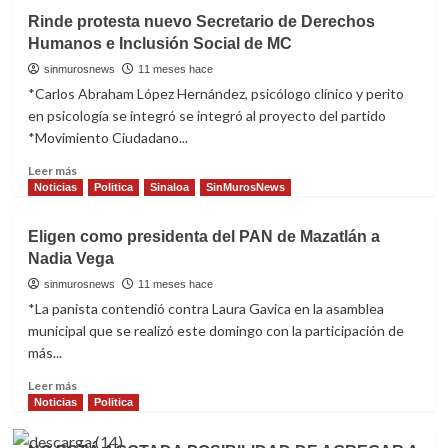
en
Rosa
Rinde protesta nuevo Secretario de Derechos
Jumapam
Cecilia
Humanos e Inclusión Social de MC
Osuna
asume
sinmurosnews
11 meses hace
la
*Carlos Abraham López Hernández, psicólogo clínico y perito
presidencia
en psicología se integró se integró al proyecto del partido
de
*Movimiento Ciudadano...
Canirac
Mazatlán
Read
Leer más
more
Noticias
Politica
Sinaloa
SinMurosNews
about
Rinde
Eligen como presidenta del PAN de Mazatlán a
protesta
Nadia Vega
nuevo
Secretario
sinmurosnews
11 meses hace
de
*La panista contendió contra Laura Gavica en la asamblea
Derechos
municipal que se realizó este domingo con la participación de
Humanos
más...
e
Inclusión
Read
Leer más
Social
more
Noticias
Politica
de
about
MC
Eligen