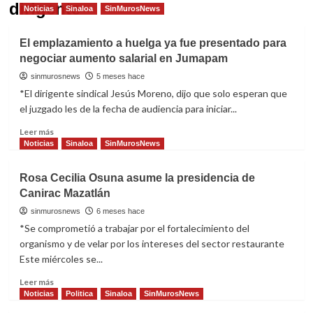
dirigente
Noticias
Sinaloa
SinMurosNews
El emplazamiento a huelga ya fue presentado para
negociar aumento salarial en Jumapam
sinmurosnews
5 meses hace
*El dirigente sindical Jesús Moreno, dijo que solo esperan que
el juzgado les de la fecha de audiencia para iniciar...
Read
Leer más
more
Noticias
Sinaloa
SinMurosNews
about
El
Rosa Cecilia Osuna asume la presidencia de
emplazamiento
Canirac Mazatlán
a
huelga
sinmurosnews
6 meses hace
ya
*Se comprometió a trabajar por el fortalecimiento del
fue
organismo y de velar por los intereses del sector restaurante
presentado
Este miércoles se...
para
negociar
Read
Leer más
aumento
more
Noticias
Politica
Sinaloa
SinMurosNews
salarial
about