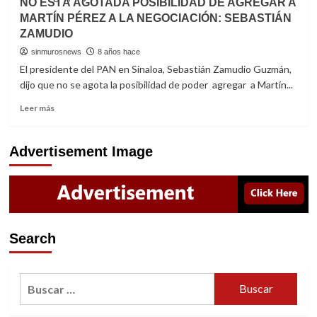
NO ESTÁ AGOTADA POSIBILIDAD DE AGREGAR A
como
MARTÍN PÉREZ A LA NEGOCIACIÓN: SEBASTIÁN
presidenta
ZAMUDIO
del
PAN
sinmurosnews
8 años hace
de
El presidente del PAN en Sinaloa, Sebastián Zamudio Guzmán,
Mazatlán
dijo que no se agota la posibilidad de poder agregar a Martín...
a
Nadia
Read
Leer más
Vega
more
about
NO
Advertisement Image
ESTÁ
AGOTADA
POSIBILIDAD
DE
AGREGAR
A
Search
MARTÍN
PÉREZ
A
Buscar:
LA
NEGOCIACIÓN:
SEBASTIÁN