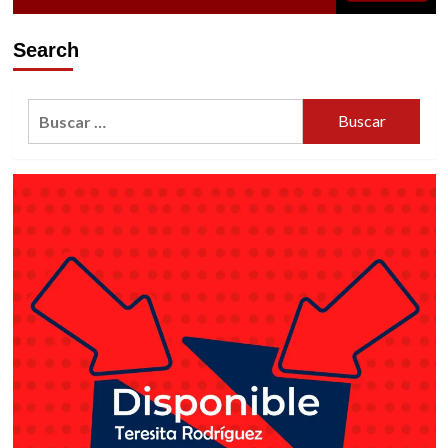
el
TAP
Search
Buscar: