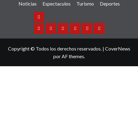
Noticias
Espectaculos
Turismo
Deportes
Noticias
Sinaloa
Nacional
Internacional
Espectaculos
Turismo
Deportes
Copyright © Todos los derechos reservados.
|
CoverNews
por AF themes.