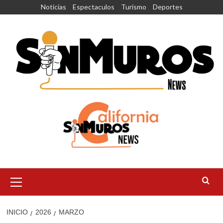
Saltar
Noticias
Espectaculos
Turismo
Deportes
al
contenido
Menú
principal
INICIO
2026
MARZO