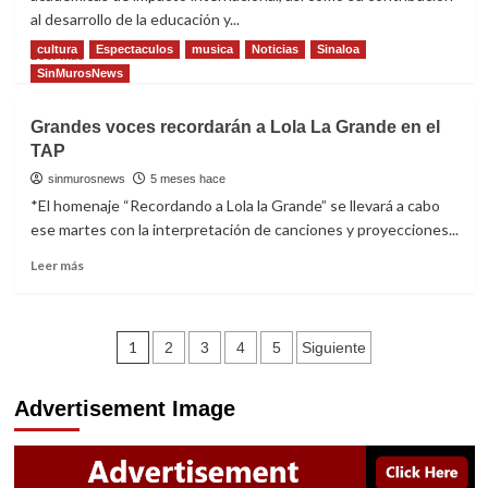
Sinaloa
al desarrollo de la educación y...
fortalecen
estructura
cultura
Espectaculos
musica
Noticias
Sinaloa
Read
Leer más
rumbo
more
SinMurosNews
al
about
futuro
La
Grandes voces recordarán a Lola La Grande en el
del
UAS
estado:
TAP
honra
Fanny
a
sinmurosnews
5 meses hace
Bonilla
Annie
*El homenaje “Recordando a Lola la Grande” se llevará a cabo
Pardo
ese martes con la interpretación de canciones y proyecciones...
y
Rosaura
Read
Leer más
Ruiz
more
con
about
Doctorado
Grandes
Navegación
Honoris
voces
1
2
3
4
5
Siguiente
Causa
recordarán
de
a
Advertisement Image
Lola
entradas
La
Grande
en