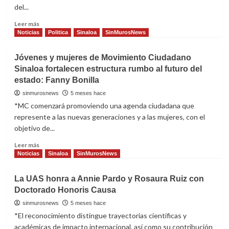
del...
Lola
Beltrán
Read
Leer más
more
Noticias
Politica
Sinaloa
SinMurosNews
about
Julión
Jóvenes y mujeres de Movimiento Ciudadano
Álvarez
Sinaloa fortalecen estructura rumbo al futuro del
reúne
estado: Fanny Bonilla
a
más
sinmurosnews
5 meses hace
de
*MC comenzará promoviendo una agenda ciudadana que
85
represente a las nuevas generaciones y a las mujeres, con el
mil
objetivo de...
personas
en
Read
Leer más
una
more
Noticias
Sinaloa
SinMurosNews
noche
about
histórica
Jóvenes
en
La UAS honra a Annie Pardo y Rosaura Ruiz con
y
Los
Doctorado Honoris Causa
mujeres
Cabos
de
sinmurosnews
5 meses hace
Movimiento
*El reconocimiento distingue trayectorias científicas y
Ciudadano
académicas de impacto internacional, así como su contribución