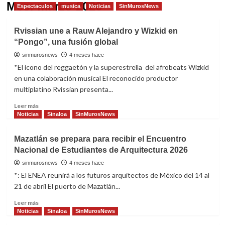
Mes:
marzo 2026
Espectaculos
musica
Noticias
SinMurosNews
Rvissian une a Rauw Alejandro y Wizkid en
“Pongo”, una fusión global
sinmurosnews
4 meses hace
*El ícono del reggaetón y la superestrella del afrobeats Wizkid
en una colaboración musical El reconocido productor
multiplatino Rvissian presenta...
Read
Leer más
more
Noticias
Sinaloa
SinMurosNews
about
Rvissian
Mazatlán se prepara para recibir el Encuentro
une
Nacional de Estudiantes de Arquitectura 2026
a
Rauw
sinmurosnews
4 meses hace
Alejandro
*: El ENEA reunirá a los futuros arquitectos de México del 14 al
y
21 de abril El puerto de Mazatlán...
Wizkid
en
Read
Leer más
“Pongo”,
more
Noticias
Sinaloa
SinMurosNews
una
about