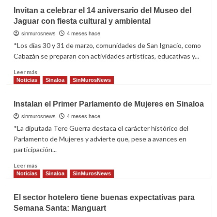
fusión
Mazatlán
Invitan a celebrar el 14 aniversario del Museo del
global
se
Jaguar con fiesta cultural y ambiental
prepara
para
sinmurosnews
4 meses hace
recibir
*Los días 30 y 31 de marzo, comunidades de San Ignacio, como
el
Cabazán se preparan con actividades artísticas, educativas y...
Encuentro
Nacional
Read
Leer más
de
more
Noticias
Sinaloa
SinMurosNews
Estudiantes
about
de
Invitan
Instalan el Primer Parlamento de Mujeres en Sinaloa
Arquitectura
a
2026
celebrar
sinmurosnews
4 meses hace
el
*La diputada Tere Guerra destaca el carácter histórico del
14
Parlamento de Mujeres y advierte que, pese a avances en
aniversario
participación...
del
Museo
Read
Leer más
del
more
Noticias
Sinaloa
SinMurosNews
Jaguar
about
con
Instalan
El sector hotelero tiene buenas expectativas para
fiesta
el
Semana Santa: Manguart
cultural
Primer