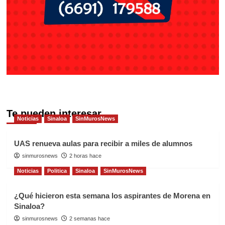
Te pueden interesar
Noticias
Sinaloa
SinMurosNews
UAS renueva aulas para recibir a miles de alumnos
sinmurosnews
2 horas hace
Noticias
Politica
Sinaloa
SinMurosNews
¿Qué hicieron esta semana los aspirantes de Morena en
Sinaloa?
sinmurosnews
2 semanas hace