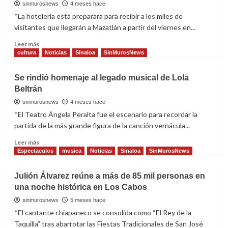
y
Parlamento
sinmurosnews
4 meses hace
ambiental
de
*La hotelería está preparara para recibir a los miles de
Mujeres
visitantes que llegarán a Mazatlán a partir del viernes en...
en
Sinaloa
Read
Leer más
more
cultura
Noticias
Sinaloa
SinMurosNews
about
El
Se rindió homenaje al legado musical de Lola
sector
Beltrán
hotelero
tiene
sinmurosnews
4 meses hace
buenas
*El Teatro Ángela Peralta fue el escenario para recordar la
expectativas
partida de la más grande figura de la canción vernácula...
para
Semana
Read
Leer más
Santa:
more
Espectaculos
musica
Noticias
Sinaloa
SinMurosNews
Manguart
about
Se
Julión Álvarez reúne a más de 85 mil personas en
rindió
una noche histórica en Los Cabos
homenaje
al
sinmurosnews
5 meses hace
legado
*El cantante chiapaneco se consolida como “El Rey de la
musical
Taquilla” tras abarrotar las Fiestas Tradicionales de San José
de