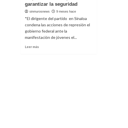
garantizar la seguridad
sinmurosnews
9 meses hace
*El dirigente del partido en Sinaloa
condena las acciones de represión el
gobierno federal ante la
manifestación de jóvenes el...
Read
Leer más
more
about
El
PRI
exige
del
gobierno
respuestas
reales
para
garantizar
la
seguridad