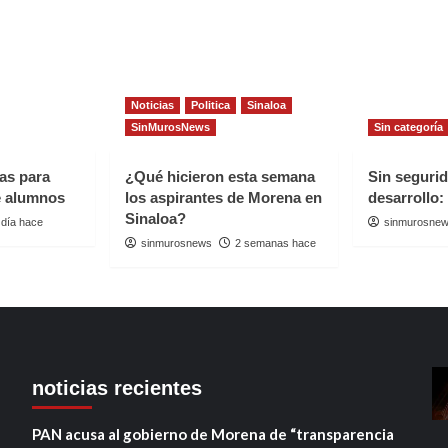
Noticias
Politica
Sinaloa
SinMurosNews
Sin categoría
as para
¿Qué hicieron esta semana
Sin seguri
de alumnos
los aspirantes de Morena en
desarrollo:
Sinaloa?
 día hace
sinmurosne
sinmurosnews
2 semanas hace
noticias recientes
PAN acusa al gobierno de Morena de “transparencia