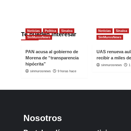
Noticias
Politica
Sinaloa
Noticias
Sinaloa
Te pueden interesar
SinMurosNews
SinMurosNews
PAN acusa al gobierno de
UAS renueva aul
Morena de “transparencia
recibir a miles 
hipócrita”
sinmurosnews
1
sinmurosnews
9 horas hace
Nosotros