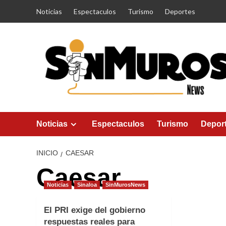
Saltar
Noticias
Espectaculos
Turismo
Deportes
al
contenido
Noticias
Espectaculos
Turismo
Depor
INICIO
CAESAR
Caesar
Noticias
Sinaloa
SinMurosNews
El PRI exige del gobierno
respuestas reales para