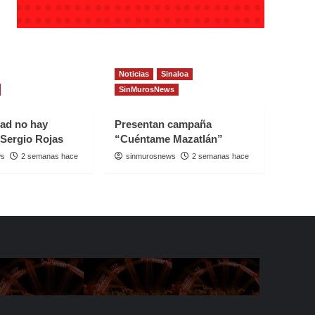
Noticias
Sinaloa
SinMurosNews
dad no hay
Presentan campaña
 Sergio Rojas
“Cuéntame Mazatlán”
ws
2 semanas hace
sinmurosnews
2 semanas hace