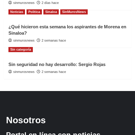
sinmurosnews
2 días hace
Noticias
Politica
Sinaloa
SinMurosNews
¿Qué hicieron esta semana los aspirantes de Morena en
Sinaloa?
sinmurosnews
2 semanas hace
Sin categoría
Sin seguridad no hay desarrollo: Sergio Rojas
sinmurosnews
2 semanas hace
Nosotros
Portal en línea con noticias