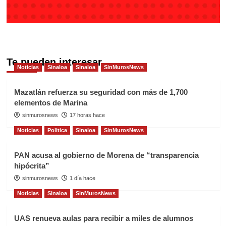
Te pueden interesar
Noticias
Sinaloa
Sinaloa
SinMurosNews
Mazatlán refuerza su seguridad con más de 1,700
elementos de Marina
sinmurosnews
17 horas hace
Noticias
Politica
Sinaloa
SinMurosNews
PAN acusa al gobierno de Morena de “transparencia
hipócrita”
sinmurosnews
1 día hace
Noticias
Sinaloa
SinMurosNews
UAS renueva aulas para recibir a miles de alumnos