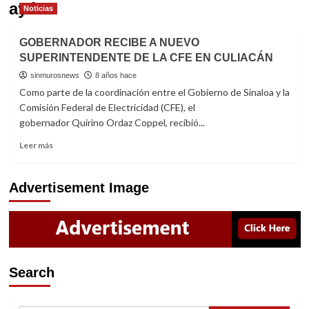
ayón
Noticias
GOBERNADOR RECIBE A NUEVO
SUPERINTENDENTE DE LA CFE EN CULIACÁN
sinmurosnews
8 años hace
Como parte de la coordinación entre el Gobierno de Sinaloa y la
Comisión Federal de Electricidad (CFE), el
gobernador Quirino Ordaz Coppel, recibió...
Read
Leer más
more
about
GOBERNADOR
Advertisement Image
RECIBE
A
NUEVO
SUPERINTENDENTE
DE
LA
Search
CFE
EN
CULIACÁN