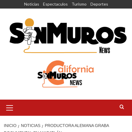
Saltar
Noticias
Espectaculos
Turismo
Deportes
al
contenido
Menú
principal
INICIO
NOTICIAS
PRODUCTORA ALEMANA GRABA