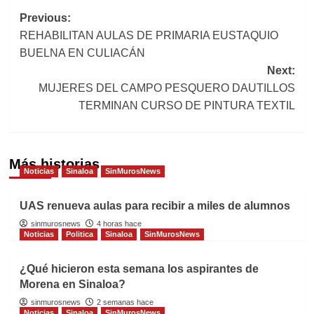
Post
Previous:
REHABILITAN AULAS DE PRIMARIA EUSTAQUIO
navigation
BUELNA EN CULIACÁN
Next:
MUJERES DEL CAMPO PESQUERO DAUTILLOS
TERMINAN CURSO DE PINTURA TEXTIL
Más historias
Noticias
Sinaloa
SinMurosNews
UAS renueva aulas para recibir a miles de alumnos
sinmurosnews
4 horas hace
Noticias
Politica
Sinaloa
SinMurosNews
¿Qué hicieron esta semana los aspirantes de
Morena en Sinaloa?
sinmurosnews
2 semanas hace
Noticias
Sinaloa
SinMurosNews