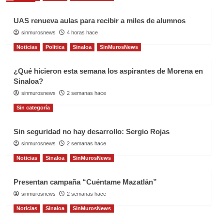
UAS renueva aulas para recibir a miles de alumnos
sinmurosnews
4 horas hace
Noticias
Politica
Sinaloa
SinMurosNews
¿Qué hicieron esta semana los aspirantes de Morena en
Sinaloa?
sinmurosnews
2 semanas hace
Sin categoría
Sin seguridad no hay desarrollo: Sergio Rojas
sinmurosnews
2 semanas hace
Noticias
Sinaloa
SinMurosNews
Presentan campaña “Cuéntame Mazatlán”
sinmurosnews
2 semanas hace
Noticias
Sinaloa
SinMurosNews