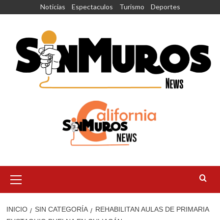
Saltar
Noticias
Espectaculos
Turismo
Deportes
al
contenido
Menú
principal
INICIO
SIN CATEGORÍA
REHABILITAN AULAS DE PRIMARIA