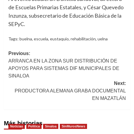
de Escuelas Primarias Estatales, y César Quevedo
Inzunza, subsecretario de Educación Básica de la
SEPyC.
Tags:
buelna
,
escuela
,
eustaquio
,
rehabilitación
,
uelna
Post
Previous:
ARRANCA EN LA ZONA SUR DISTRIBUCIÓN DE
navigation
APOYOS PARA SISTEMAS DIF MUNICIPALES DE
SINALOA
Next:
PRODUCTORA ALEMANA GRABA DOCUMENTAL
EN MAZATLÁN
Más historias
Noticias
Politica
Sinaloa
SinMurosNews