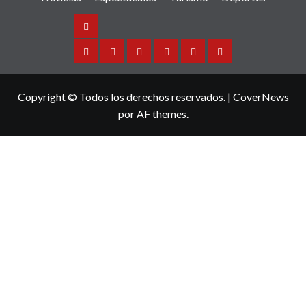
Noticias
Sinaloa
Nacional
Internacional
Espectaculos
Turismo
Deportes
Copyright © Todos los derechos reservados.
|
CoverNews
por AF themes.