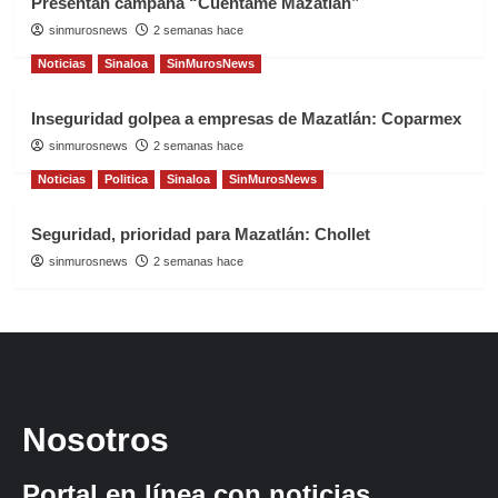
Presentan campaña “Cuéntame Mazatlán”
sinmurosnews
2 semanas hace
Noticias
Sinaloa
SinMurosNews
Inseguridad golpea a empresas de Mazatlán: Coparmex
sinmurosnews
2 semanas hace
Noticias
Politica
Sinaloa
SinMurosNews
Seguridad, prioridad para Mazatlán: Chollet
sinmurosnews
2 semanas hace
Nosotros
Portal en línea con noticias