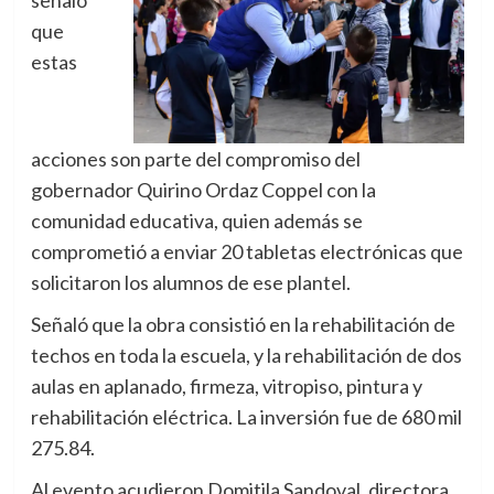
señaló
que
estas
acciones son parte del compromiso del
gobernador Quirino Ordaz Coppel con la
comunidad educativa, quien además se
comprometió a enviar 20 tabletas electrónicas que
solicitaron los alumnos de ese plantel.
Señaló que la obra consistió en la rehabilitación de
techos en toda la escuela, y la rehabilitación de dos
aulas en aplanado, firmeza, vitropiso, pintura y
rehabilitación eléctrica. La inversión fue de 680 mil
275.84.
Al evento acudieron Domitila Sandoval, directora