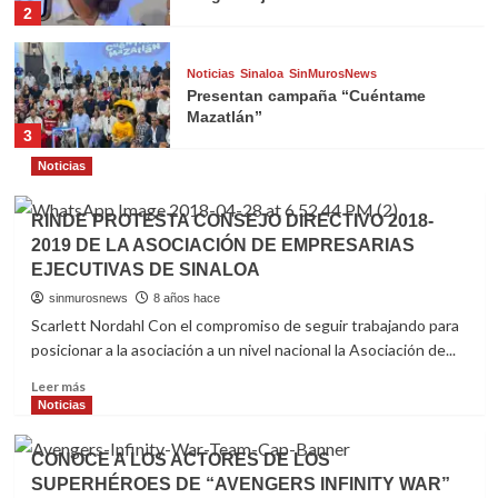
2
Noticias
Sinaloa
SinMurosNews
Presentan campaña “Cuéntame
Mazatlán”
3
Noticias
Noticias
Sinaloa
SinMurosNews
Inseguridad golpea a empresas de
RINDE PROTESTA CONSEJO DIRECTIVO 2018-
Mazatlán: Coparmex
2019 DE LA ASOCIACIÓN DE EMPRESARIAS
4
EJECUTIVAS DE SINALOA
sinmurosnews
8 años hace
Noticias
Politica
Sinaloa
SinMurosNews
Scarlett Nordahl Con el compromiso de seguir trabajando para
Seguridad, prioridad para Mazatlán:
posicionar a la asociación a un nivel nacional la Asociación de...
Chollet
5
Read
Leer más
more
Noticias
about
Noticias
Politica
Sinaloa
SinMurosNews
RINDE
CONOCE A LOS ACTORES DE LOS
¿Qué hicieron esta semana los
PROTESTA
SUPERHÉROES DE “AVENGERS INFINITY WAR”
aspirantes de Morena en Sinaloa?
CONSEJO