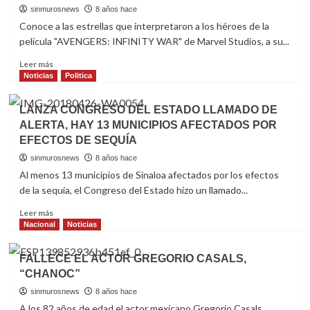
1
DIRECTIVO
sinmurosnews
8 años hace
2018-
Conoce a las estrellas que interpretaron a los héroes de la
2019
película "AVENGERS: INFINITY WAR" de Marvel Studios, a su...
Sin categoría
DE
Sin seguridad no hay desarrollo:
LA
Read
Leer más
Sergio Rojas
ASOCIACIÓN
more
Noticias
Politica
2
DE
about
EMPRESARIAS
CONOCE
LANZA CONGRESO DEL ESTADO LLAMADO DE
EJECUTIVAS
A
Noticias
Sinaloa
SinMurosNews
ALERTA, HAY 13 MUNICIPIOS AFECTADOS POR
DE
LOS
Presentan campaña “Cuéntame
SINALOA
EFECTOS DE SEQUÍA
ACTORES
Mazatlán”
DE
3
sinmurosnews
8 años hace
LOS
Al menos 13 municipios de Sinaloa afectados por los efectos
SUPERHÉROES
de la sequía, el Congreso del Estado hizo un llamado...
DE
Noticias
Sinaloa
SinMurosNews
Inseguridad golpea a empresas de
“AVENGERS
Read
Leer más
Mazatlán: Coparmex
INFINITY
more
Nacional
Noticias
4
WAR”
about
LANZA
FALLECE EL ACTOR GREGORIO CASALS,
CONGRESO
Noticias
Politica
Sinaloa
SinMurosNews
“CHANOC”
DEL
Seguridad, prioridad para Mazatlán:
ESTADO
sinmurosnews
8 años hace
Chollet
LLAMADO
5
A los 82 años de edad el actor mexicano Gregorio Casals