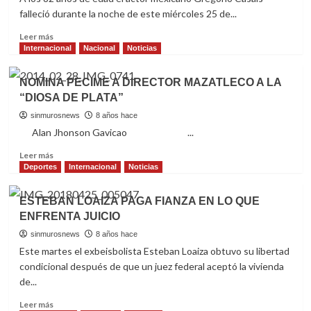
DE
falleció durante la noche de este miércoles 25 de...
ALERTA,
HAY
Read
Leer más
13
more
Internacional
Nacional
Noticias
MUNICIPIOS
about
AFECTADOS
FALLECE
NOMINA PECIME A DIRECTOR MAZATLECO A LA
POR
EL
“DIOSA DE PLATA”
EFECTOS
ACTOR
DE
GREGORIO
sinmurosnews
8 años hace
SEQUÍA
CASALS,
Alan Jhonson Gavicao ...
“CHANOC”
Read
Leer más
more
Deportes
Internacional
Noticias
about
NOMINA
ESTEBAN LOAIZA PAGA FIANZA EN LO QUE
PECIME
ENFRENTA JUICIO
A
DIRECTOR
sinmurosnews
8 años hace
MAZATLECO
Este martes el exbeisbolista Esteban Loaiza obtuvo su libertad
A
condicional después de que un juez federal aceptó la vivienda
LA
de...
“DIOSA
DE
Read
Leer más