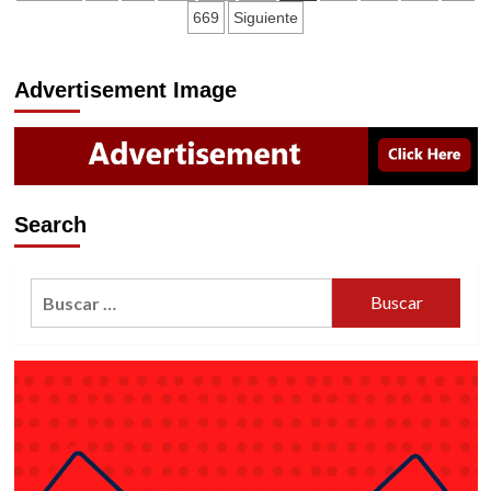
NO
de
669
Siguiente
ES
POR
entradas
EL
Advertisement Image
FUERO
DICE
CLOUTHIER
Search
Buscar: