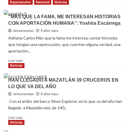
PLATA”
more
Espectaculos
Nacional
Noticias
about
ESTEBAN
“MÁS QUE LA FAMA, ME INTERESAN HISTORIAS
LOAIZA
CON APORTACIÓN HUMANA”: Yoshira Escárrega
PAGA
FIANZA
sinmurosnews
8 años hace
EN
Adriana Carlos Más que la fama me interesa contar historias
LO
que tengan una repercusión, que cuenten alguna verdad, una
QUE
aportación...
ENFRENTA
JUICIO
Read
Leer más
more
Noticias
about
“MÁS
HAN LLEGADO A MAZATLÁN 39 CRUCEROS EN
QUE
LO QUE VA DEL AÑO
LA
FAMA,
sinmurosnews
8 años hace
ME
Con el arribo del barco Silver Explorer, en lo que va del año han
INTERESAN
llegado a Mazatlán más de 140...
HISTORIAS
CON
Read
Leer más
APORTACIÓN
more
Noticias
HUMANA”:
about