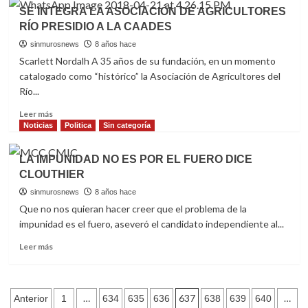
Yoshira
HAN
SE INTEGRA LA ASOCIACIÓN DE AGRICULTORES
Escárrega
LLEGADO
RÍO PRESIDIO A LA CAADES
A
MAZATLÁN
sinmurosnews
8 años hace
39
Scarlett Nordalh A 35 años de su fundación, en un momento
CRUCEROS
catalogado como “histórico” la Asociación de Agricultores del
EN
Río...
LO
QUE
Read
Leer más
VA
more
Noticias
Politica
Sin categoría
DEL
about
AÑO
SE
LA IMPUNIDAD NO ES POR EL FUERO DICE
INTEGRA
CLOUTHIER
LA
ASOCIACIÓN
sinmurosnews
8 años hace
DE
Que no nos quieran hacer creer que el problema de la
AGRICULTORES
impunidad es el fuero, aseveró el candidato independiente al...
RÍO
PRESIDIO
Read
Leer más
A
more
LA
about
CAADES
LA
Navegación
IMPUNIDAD
…
637
…
Anterior
1
634
635
636
638
639
640