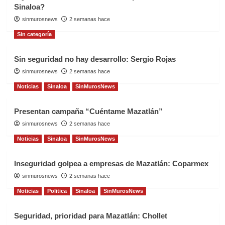
Sinaloa?
sinmurosnews
2 semanas hace
Sin categoría
Sin seguridad no hay desarrollo: Sergio Rojas
sinmurosnews
2 semanas hace
Noticias
Sinaloa
SinMurosNews
Presentan campaña “Cuéntame Mazatlán”
sinmurosnews
2 semanas hace
Noticias
Sinaloa
SinMurosNews
Inseguridad golpea a empresas de Mazatlán: Coparmex
sinmurosnews
2 semanas hace
Noticias
Politica
Sinaloa
SinMurosNews
Seguridad, prioridad para Mazatlán: Chollet