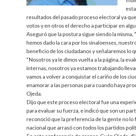
esta
resultados del pasado proceso electoral ya qu
votos y en otros el derecho a participar en algu
Aseguró que la postura sigue siendo la misma,
hemos dado la cara por los sinaloenses, nuestr
beneficio de los ciudadanos y señalaremos lo qu
“Nosotros ya le dimos vuelta a la página, la ev
internas, nosotros ya estamos trabajando lleva
vamos a volver a conquistar el cariño de los ci
enamorar a las personas para cuando haya proc
Ojeda.
Dijo que este proceso electoral fue una experie
para evaluar su fuerza, e indicó que son un pa
reconoció que la preferencia de la gente no lo
nacional que arrasó con todos los partidos polít
En esta conferencia de prensa, Cuén Ojeda, dij