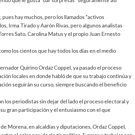
 pues hay muchos, pero los llamados “activos
os, Irma Tirado y Aarón Rivas, pero algunos analistas
Torres Sato, Carolina Matus y el propio Juan Ernesto
como los cientos que hay todos los días en el medio
rnador Quirino Ordaz Coppel, ya pasado el proceso
ación locales en donde habló de que su trabajo continúa y
ación seguirán su curso, siempre buscando el beneficio
los periodistas sin dejar del lado el proceso electoral y
r su gran participación y el entusiasmo con el que
 de Morena, en alcaldías y diputaciones, Ordaz Coppel,
ortar el color por ideología política, “vamos a trabajar con