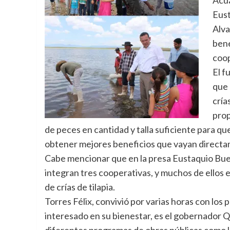
Eust
Alva
bene
coop
El f
que 
cría
prop
de peces en cantidad y talla suficiente para qu
obtener mejores beneficios que vayan directam
Cabe mencionar que en la presa Eustaquio Bue
integran tres cooperativas, y muchos de ellos
de crías de tilapia.
Torres Félix, convivió por varias horas con los p
interesado en su bienestar, es el gobernador 
diferentes programas de obras públicas como l