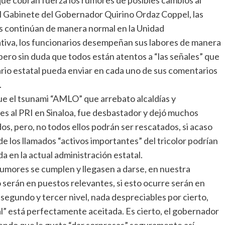
el Gabinete del Gobernador Quirino Ordaz Coppel, las
s continúan de manera normal en la Unidad
tiva, los funcionarios desempeñan sus labores de manera
 pero sin duda que todos están atentos a “las señales” que
rio estatal pueda enviar en cada uno de sus comentarios
.
ue el tsunami “AMLO” que arrebato alcaldías y
es al PRI en Sinaloa, fue desbastador y dejó muchos
os, pero, no todos ellos podrán ser rescatados, si acaso
de los llamados “activos importantes” del tricolor podrían
a en la actual administración estatal.
 rumores se cumplen y llegasen a darse, en nuestra
o serán en puestos relevantes, si esto ocurre serán en
 segundo y tercer nivel, nada despreciables por cierto,
l” está perfectamente aceitada. Es cierto, el gobernador
ciendo que le gusta “dar sorpresas” seguramente así