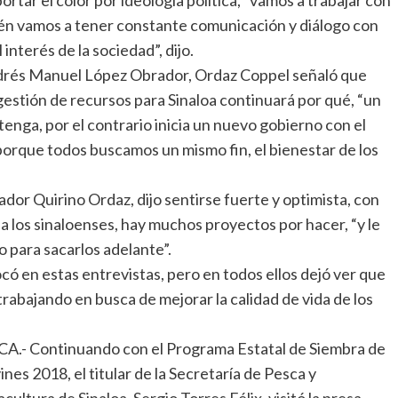
ién vamos a tener constante comunicación y diálogo con
interés de la sociedad”, dijo.
drés Manuel López Obrador, Ordaz Coppel señaló que
 gestión de recursos para Sinaloa continuará por qué, “un
enga, por el contrario inicia un nuevo gobierno con el
orque todos buscamos un mismo fin, el bienestar de los
ador Quirino Ordaz, dijo sentirse fuerte y optimista, con
a los sinaloenses, hay muchos proyectos por hacer, “y le
 para sacarlos adelante”.
ó en estas entrevistas, pero en todos ellos dejó ver que
rabajando en busca de mejorar la calidad de vida de los
A.- Continuando con el Programa Estatal de Siembra de
ines 2018, el titular de la Secretaría de Pesca y
cultura de Sinaloa, Sergio Torres Félix, visitó la presa