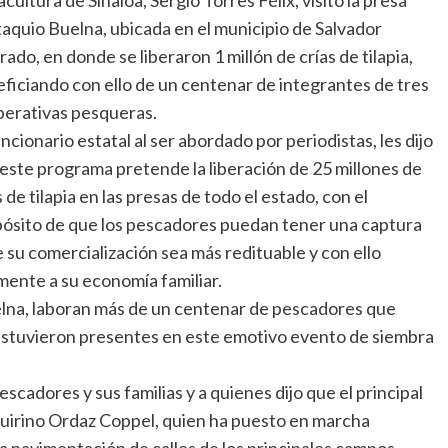
aquio Buelna, ubicada en el municipio de Salvador
rado, en donde se liberaron 1 millón de crías de tilapia,
ficiando con ello de un centenar de integrantes de tres
erativas pesqueras.
uncionario estatal al ser abordado por periodistas, les dijo
este programa pretende la liberación de 25 millones de
s de tilapia en las presas de todo el estado, con el
ósito de que los pescadores puedan tener una captura
e su comercialización sea más redituable y con ello
ente a su economía familiar.
lna, laboran más de un centenar de pescadores que
 estuvieron presentes en este emotivo evento de siembra
escadores y sus familias y a quienes dijo que el principal
Quirino Ordaz Coppel, quien ha puesto en marcha
a pavimentación de calles de los principales campos