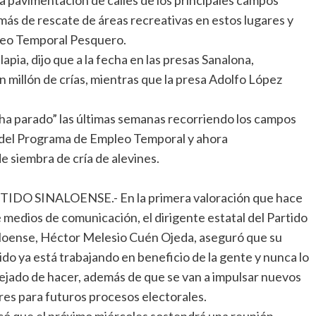
más de rescate de áreas recreativas en estos lugares y
leo Temporal Pesquero.
apia, dijo que a la fecha en las presas Sanalona,
millón de crías, mientras que la presa Adolfo López
o ha parado” las últimas semanas recorriendo los campos
 del Programa de Empleo Temporal y ahora
 siembra de cría de alevines.
TIDO SINALOENSE.- En la primera valoración que hace
 medios de comunicación, el dirigente estatal del Partido
loense, Héctor Melesio Cuén Ojeda, aseguró que su
ido ya está trabajando en beneficio de la gente y nunca lo
ejado de hacer, además de que se van a impulsar nuevos
res para futuros procesos electorales.
có que el próximo miércoles sostendrá una reunión