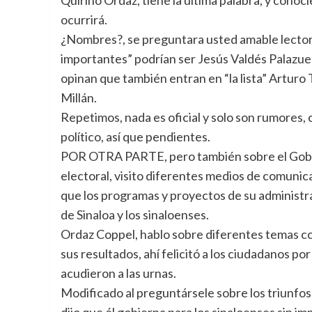
ocurrirá.
¿Nombres?, se preguntara usted amable lector,
importantes” podrían ser Jesús Valdés Palazuel
opinan que también entran en “la lista” Arturo 
Millán.
Repetimos, nada es oficial y solo son rumores, 
político, así que pendientes.
POR OTRA PARTE, pero también sobre el Gobe
electoral, visito diferentes medios de comunic
que los programas y proyectos de su administr
de Sinaloa y los sinaloenses.
Ordaz Coppel, hablo sobre diferentes temas con 
sus resultados, ahí felicitó a los ciudadanos po
acudieron a las urnas.
Modificado al preguntársele sobre los triunfos
dijo que él gobierna para los sinaloenses sin imp