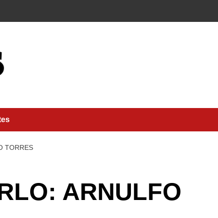
tes
FO TORRES
IRLO: ARNULFO