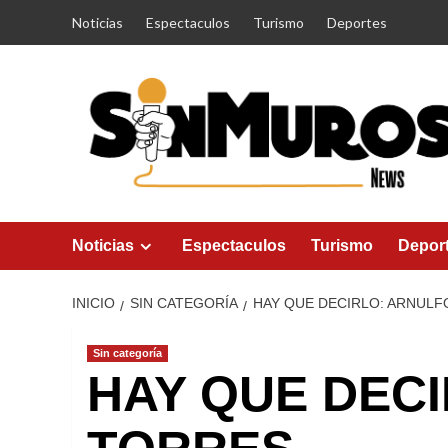
Saltar
Noticias
Espectaculos
Turismo
Deportes
al
contenido
Noticias
Espectaculos
Turismo
Depor
INICIO
SIN CATEGORÍA
HAY QUE DECIRLO: ARNUL
Sin categoría
HAY QUE DEC