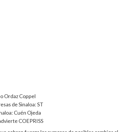
no Ordaz Coppel
resas de Sinaloa: ST
 Sinaloa: Cuén Ojeda
, advierte COEPRISS
ue cobran fuerza los rumores de posibles cambios al