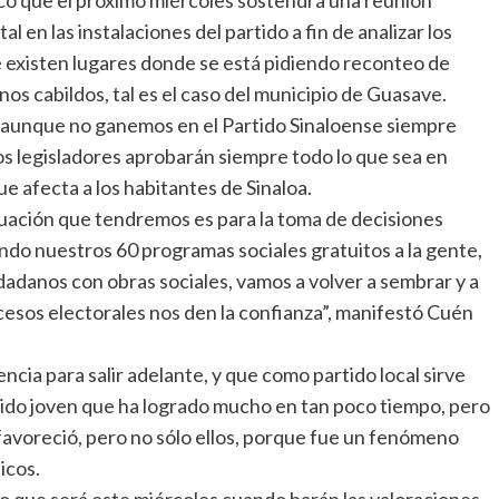
tal en las instalaciones del partido a fin de analizar los
e existen lugares donde se está pidiendo reconteo de
nos cabildos, tal es el caso del municipio de Guasave.
 “aunque no ganemos en el Partido Sinaloense siempre
os legisladores aprobarán siempre todo lo que sea en
e afecta a los habitantes de Sinaloa.
aluación que tendremos es para la toma de decisiones
ndo nuestros 60 programas sociales gratuitos a la gente,
udadanos con obras sociales, vamos a volver a sembrar y a
esos electorales nos den la confianza”, manifestó Cuén
ncia para salir adelante, y que como partido local sirve
rtido joven que ha logrado mucho en tan poco tiempo, pero
 favoreció, pero no sólo ellos, porque fue un fenómeno
icos.
o que será este miércoles cuando harán las valoraciones