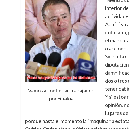
interior d
actividade
Administra
cotidiana,
el mandata
o acciones
Sin duda q
diputacion
damnificad
dos o tres 
tener cabid
Vamos a continuar trabajando
Y si estos
por Sinaloa
opinión, n
lugares de
porque hasta el momento la “maquinaria estata
Quirino Ordaz, tiene la última palabra, y cono