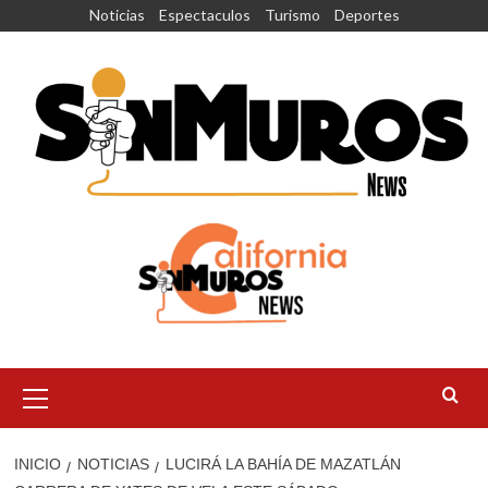
Saltar
Noticias
Espectaculos
Turismo
Deportes
al
contenido
Menú
principal
INICIO
NOTICIAS
LUCIRÁ LA BAHÍA DE MAZATLÁN