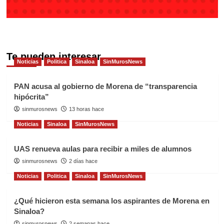
Te pueden interesar
Noticias
Politica
Sinaloa
SinMurosNews
PAN acusa al gobierno de Morena de “transparencia
hipócrita”
sinmurosnews
13 horas hace
Noticias
Sinaloa
SinMurosNews
UAS renueva aulas para recibir a miles de alumnos
sinmurosnews
2 días hace
Noticias
Politica
Sinaloa
SinMurosNews
¿Qué hicieron esta semana los aspirantes de Morena en
Sinaloa?
sinmurosnews
2 semanas hace