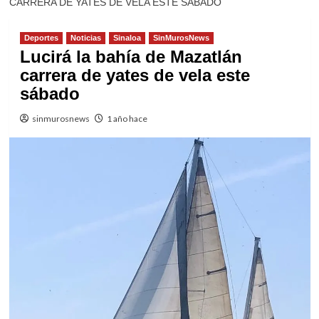
CARRERA DE YATES DE VELA ESTE SÁBADO
Deportes
Noticias
Sinaloa
SinMurosNews
Lucirá la bahía de Mazatlán
carrera de yates de vela este
sábado
sinmurosnews
1 año hace