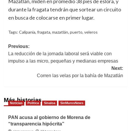
Mazatlán, miden en promedio 38 pies de eslora, y
durante la fragata tendrán que sortear un circuito
en busca de colocarse en primer lugar.
Tags:
Calipanía
,
fragata
,
mazatlán
,
puerto
,
veleros
Post
Previous:
La reducción de la jornada laboral será viable con
navigation
impulso a las micro, pequeñas y medianas empresas
Next:
Corren las velas por la bahía de Mazatlán
Más historias
Noticias
Politica
Sinaloa
SinMurosNews
PAN acusa al gobierno de Morena de
“transparencia hipócrita”