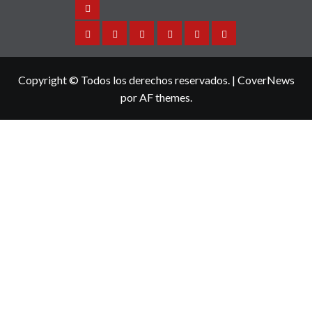
Noticias
Sinaloa
Nacional
Internacional
Espectaculos
Turismo
Deportes
Copyright © Todos los derechos reservados.
|
CoverNews
por AF themes.