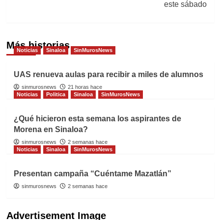
este sábado
Más historias
Noticias
Sinaloa
SinMurosNews
UAS renueva aulas para recibir a miles de alumnos
sinmurosnews
21 horas hace
Noticias
Politica
Sinaloa
SinMurosNews
¿Qué hicieron esta semana los aspirantes de
Morena en Sinaloa?
sinmurosnews
2 semanas hace
Noticias
Sinaloa
SinMurosNews
Presentan campaña “Cuéntame Mazatlán”
sinmurosnews
2 semanas hace
Advertisement Image