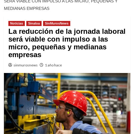
SERÁ VIABLE CON IMPULSO A LAS MICRO, PEQUEÑAS Y
MEDIANAS EMPRESAS
Noticias
Sinaloa
SinMurosNews
La reducción de la jornada laboral
será viable con impulso a las
micro, pequeñas y medianas
empresas
sinmurosnews
1 año hace