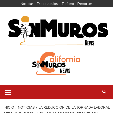
Saltar
Noticias
Espectaculos
Turismo
Deportes
al
contenido
Menú
principal
INICIO
NOTICIAS
LA REDUCCIÓN DE LA JORNADA LABORAL