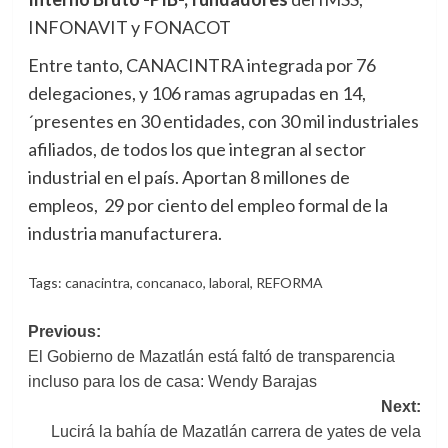
INFONAVIT y FONACOT
Entre tanto, CANACINTRA integrada por 76
delegaciones, y 106 ramas agrupadas en 14,
´presentes en 30 entidades, con 30 mil industriales
afiliados, de todos los que integran al sector
industrial en el país. Aportan 8 millones de
empleos, 29 por ciento del empleo formal de la
industria manufacturera.
Tags:
canacintra
,
concanaco
,
laboral
,
REFORMA
Post
Previous:
El Gobierno de Mazatlán está faltó de transparencia
navigation
incluso para los de casa: Wendy Barajas
Next:
Lucirá la bahía de Mazatlán carrera de yates de vela