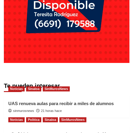
Te pueden interesar
Noticias
Sinaloa
SinMurosNews
UAS renueva aulas para recibir a miles de alumnos
sinmurosnews
21 horas hace
Noticias
Politica
Sinaloa
SinMurosNews