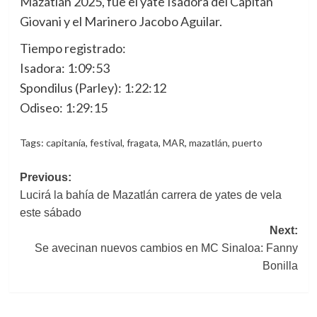
Mazatlán 2025, fue el yate Isadora del Capitán
Giovani y el Marinero Jacobo Aguilar.
Tiempo registrado:
Isadora: 1:09:53
Spondilus (Parley): 1:22:12
Odiseo: 1:29:15
Tags:
capitanía
,
festival
,
fragata
,
MAR
,
mazatlán
,
puerto
Post
Previous:
Lucirá la bahía de Mazatlán carrera de yates de vela
navigation
este sábado
Next:
Se avecinan nuevos cambios en MC Sinaloa: Fanny
Bonilla