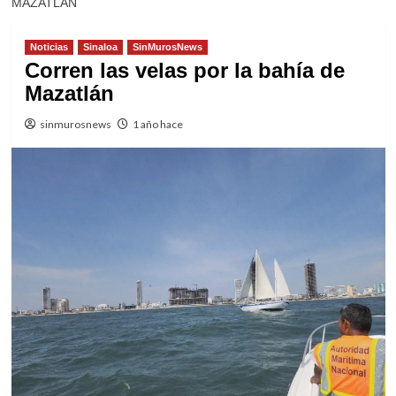
MAZATLÁN
Noticias
Sinaloa
SinMurosNews
Corren las velas por la bahía de
Mazatlán
sinmurosnews
1 año hace