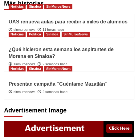
Más historias
Noticias
Sinaloa
SinMurosNews
UAS renueva aulas para recibir a miles de alumnos
sinmurosnews
11 horas hace
Noticias
Politica
Sinaloa
SinMurosNews
¿Qué hicieron esta semana los aspirantes de
Morena en Sinaloa?
sinmurosnews
2 semanas hace
Noticias
Sinaloa
SinMurosNews
Presentan campaña “Cuéntame Mazatlán”
sinmurosnews
2 semanas hace
Advertisement Image