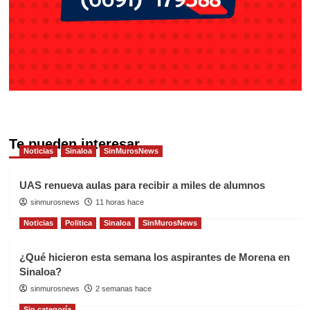
Te pueden interesar
Noticias
Sinaloa
SinMurosNews
UAS renueva aulas para recibir a miles de alumnos
sinmurosnews
11 horas hace
Noticias
Politica
Sinaloa
SinMurosNews
¿Qué hicieron esta semana los aspirantes de Morena en
Sinaloa?
sinmurosnews
2 semanas hace
Sin categoría