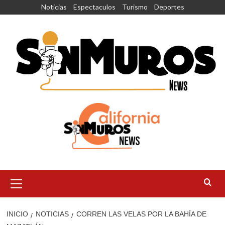
Saltar
Noticias
Espectaculos
Turismo
Deportes
al
contenido
Menú
principal
INICIO
NOTICIAS
CORREN LAS VELAS POR LA BAHÍA DE