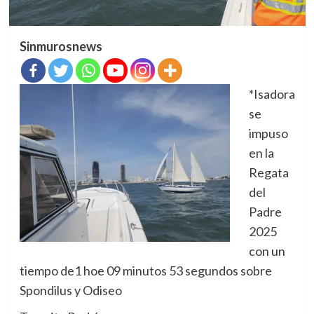
Sinmurosnews
*Isadora
se
impuso
en la
Regata
del
Padre
2025
con un
tiempo de1 hoe 09 minutos 53 segundos sobre
Spondilus y Odiseo