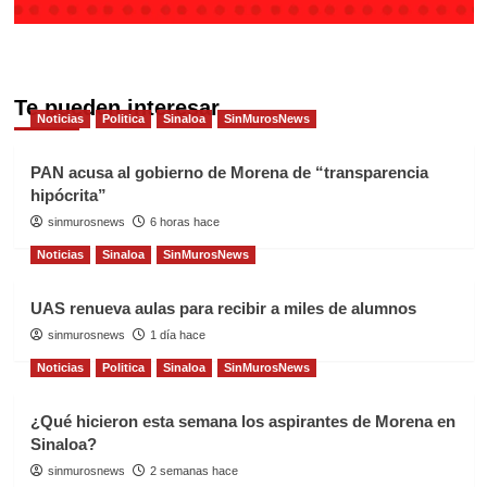
Te pueden interesar
Noticias
Politica
Sinaloa
SinMurosNews
PAN acusa al gobierno de Morena de “transparencia
hipócrita”
sinmurosnews
6 horas hace
Noticias
Sinaloa
SinMurosNews
UAS renueva aulas para recibir a miles de alumnos
sinmurosnews
1 día hace
Noticias
Politica
Sinaloa
SinMurosNews
¿Qué hicieron esta semana los aspirantes de Morena en
Sinaloa?
sinmurosnews
2 semanas hace