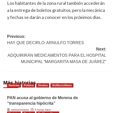
Los habitantes de la zona rural también accederán
a la entrega de boletos gratuitos, pero la mecánica
y fechas se darán a conocer en los próximos días.
Post
Previous:
HAY QUE DECIRLO: ARNULFO TORRES
navigation
Next:
ADQUIRIRÁN MEDICAMENTOS PARA EL HOSPITAL
MUNICIPAL “MARGARITA MASA DE JUÁREZ”
Más historias
Noticias
Politica
Sinaloa
SinMurosNews
PAN acusa al gobierno de Morena de
“transparencia hipócrita”
sinmurosnews
6 horas hace