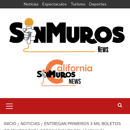
Saltar
Noticias
Espectaculos
Turismo
Deportes
al
contenido
Menú
principal
INICIO
NOTICIAS
ENTREGAN PRIMEROS 3 MIL BOLETOS