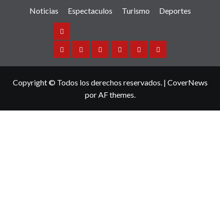
Noticias
Espectaculos
Turismo
Deportes
Noticias
Sinaloa
Nacional
Internacional
Espectaculos
Turismo
Deportes
Copyright © Todos los derechos reservados.
|
CoverNews
por AF themes.