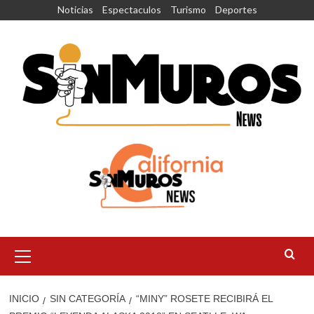
Saltar
Noticias
Espectaculos
Turismo
Deportes
al
contenido
Menú
principal
INICIO
SIN CATEGORÍA
“MINY” ROSETE RECIBIRÁ EL