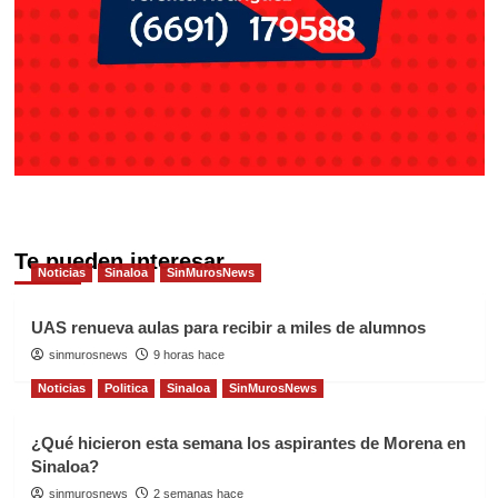
Te pueden interesar
Noticias
Sinaloa
SinMurosNews
UAS renueva aulas para recibir a miles de alumnos
sinmurosnews
9 horas hace
Noticias
Politica
Sinaloa
SinMurosNews
¿Qué hicieron esta semana los aspirantes de Morena en
Sinaloa?
sinmurosnews
2 semanas hace