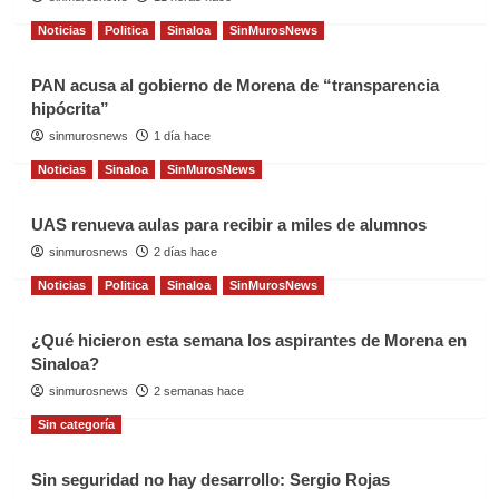
Noticias
Politica
Sinaloa
SinMurosNews
PAN acusa al gobierno de Morena de “transparencia
hipócrita”
sinmurosnews
1 día hace
Noticias
Sinaloa
SinMurosNews
UAS renueva aulas para recibir a miles de alumnos
sinmurosnews
2 días hace
Noticias
Politica
Sinaloa
SinMurosNews
¿Qué hicieron esta semana los aspirantes de Morena en
Sinaloa?
sinmurosnews
2 semanas hace
Sin categoría
Sin seguridad no hay desarrollo: Sergio Rojas