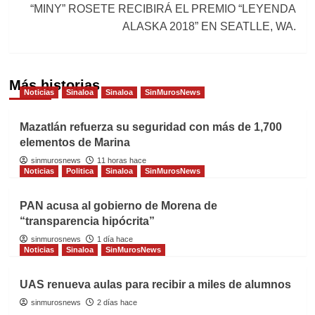
“MINY” ROSETE RECIBIRÁ EL PREMIO “LEYENDA
ALASKA 2018” EN SEATLLE, WA.
Más historias
Noticias
Sinaloa
Sinaloa
SinMurosNews
Mazatlán refuerza su seguridad con más de 1,700
elementos de Marina
sinmurosnews
11 horas hace
Noticias
Politica
Sinaloa
SinMurosNews
PAN acusa al gobierno de Morena de
“transparencia hipócrita”
sinmurosnews
1 día hace
Noticias
Sinaloa
SinMurosNews
UAS renueva aulas para recibir a miles de alumnos
sinmurosnews
2 días hace