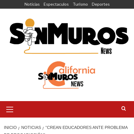
Saltar
Noticias
Espectaculos
Turismo
Deportes
al
contenido
Menú
principal
INICIO
NOTICIAS
“CREAN EDUCADORES ANTE PROBLEMA