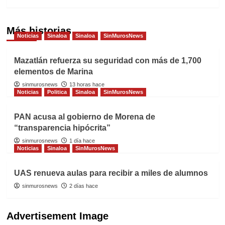
Más historias
Noticias
Sinaloa
Sinaloa
SinMurosNews
Mazatlán refuerza su seguridad con más de 1,700
elementos de Marina
sinmurosnews
13 horas hace
Noticias
Politica
Sinaloa
SinMurosNews
PAN acusa al gobierno de Morena de
“transparencia hipócrita”
sinmurosnews
1 día hace
Noticias
Sinaloa
SinMurosNews
UAS renueva aulas para recibir a miles de alumnos
sinmurosnews
2 días hace
Advertisement Image