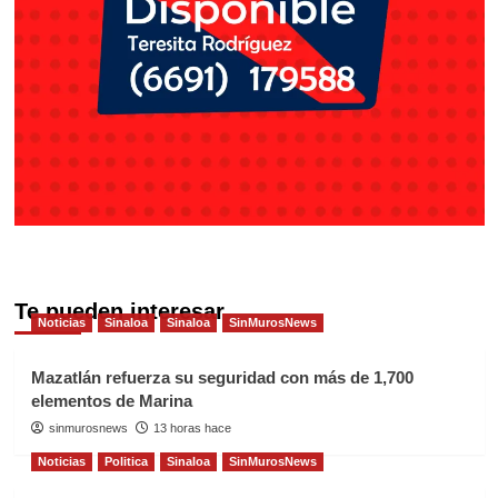
Te pueden interesar
Noticias
Sinaloa
Sinaloa
SinMurosNews
Mazatlán refuerza su seguridad con más de 1,700
elementos de Marina
sinmurosnews
13 horas hace
Noticias
Politica
Sinaloa
SinMurosNews