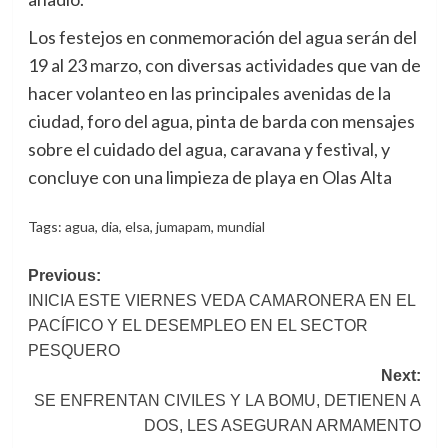
Los festejos en conmemoración del agua serán del
19 al 23 marzo, con diversas actividades que van de
hacer volanteo en las principales avenidas de la
ciudad, foro del agua, pinta de barda con mensajes
sobre el cuidado del agua, caravana y festival, y
concluye con una limpieza de playa en Olas Alta
Tags:
agua
,
dia
,
elsa
,
jumapam
,
mundial
Post
Previous:
INICIA ESTE VIERNES VEDA CAMARONERA EN EL
navigation
PACÍFICO Y EL DESEMPLEO EN EL SECTOR
PESQUERO
Next:
SE ENFRENTAN CIVILES Y LA BOMU, DETIENEN A
DOS, LES ASEGURAN ARMAMENTO