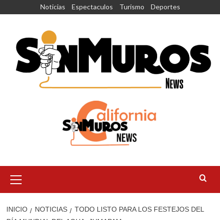
Saltar
Noticias
Espectaculos
Turismo
Deportes
al
contenido
Menú
principal
INICIO
NOTICIAS
TODO LISTO PARA LOS FESTEJOS DEL