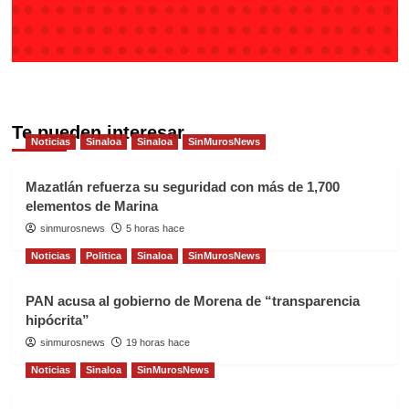
Te pueden interesar
Noticias
Sinaloa
Sinaloa
SinMurosNews
Mazatlán refuerza su seguridad con más de 1,700
elementos de Marina
sinmurosnews
5 horas hace
Noticias
Politica
Sinaloa
SinMurosNews
PAN acusa al gobierno de Morena de “transparencia
hipócrita”
sinmurosnews
19 horas hace
Noticias
Sinaloa
SinMurosNews