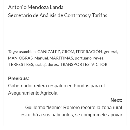
Antonio Mendoza Landa
Secretario de Análisis de Contratos y Tarifas
Tags:
asamblea
,
CANIZALEZ
,
CROM
,
FEDERACIÓN
,
general
,
MANIOBRAS
,
Manuel
,
MARÍTIMAS
,
portuario
,
reyes
,
TERRESTRES
,
trabajadores
,
TRANSPORTES
,
VICTOR
Post
Previous:
Gobernador reitera respaldo en Fondos para el
navigation
Aseguramiento Agrícola
Next:
Guillermo “Memo” Romero recorre la zona rural
escuchó a sus habitantes, se compromete apoyar