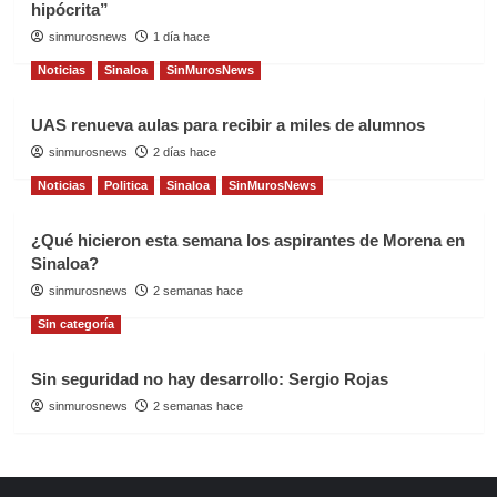
hipócrita”
sinmurosnews
1 día hace
Noticias
Sinaloa
SinMurosNews
UAS renueva aulas para recibir a miles de alumnos
sinmurosnews
2 días hace
Noticias
Politica
Sinaloa
SinMurosNews
¿Qué hicieron esta semana los aspirantes de Morena en
Sinaloa?
sinmurosnews
2 semanas hace
Sin categoría
Sin seguridad no hay desarrollo: Sergio Rojas
sinmurosnews
2 semanas hace