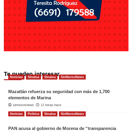
Te pueden interesar
Noticias
Sinaloa
Sinaloa
SinMurosNews
Mazatlán refuerza su seguridad con más de 1,700
elementos de Marina
sinmurosnews
11 horas hace
Noticias
Politica
Sinaloa
SinMurosNews
PAN acusa al gobierno de Morena de “transparencia