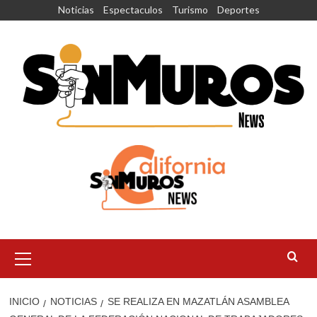
Saltar
Noticias
Espectaculos
Turismo
Deportes
al
contenido
Menú
principal
INICIO
NOTICIAS
SE REALIZA EN MAZATLÁN ASAMBLEA