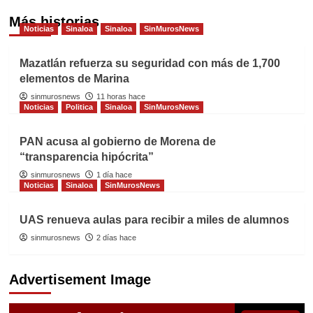
Más historias
Noticias
Sinaloa
Sinaloa
SinMurosNews
Mazatlán refuerza su seguridad con más de 1,700
elementos de Marina
sinmurosnews
11 horas hace
Noticias
Politica
Sinaloa
SinMurosNews
PAN acusa al gobierno de Morena de
“transparencia hipócrita”
sinmurosnews
1 día hace
Noticias
Sinaloa
SinMurosNews
UAS renueva aulas para recibir a miles de alumnos
sinmurosnews
2 días hace
Advertisement Image