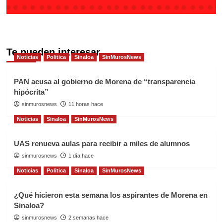
Te pueden interesar
Noticias
Politica
Sinaloa
SinMurosNews
PAN acusa al gobierno de Morena de “transparencia
hipócrita”
sinmurosnews
11 horas hace
Noticias
Sinaloa
SinMurosNews
UAS renueva aulas para recibir a miles de alumnos
sinmurosnews
1 día hace
Noticias
Politica
Sinaloa
SinMurosNews
¿Qué hicieron esta semana los aspirantes de Morena en
Sinaloa?
sinmurosnews
2 semanas hace