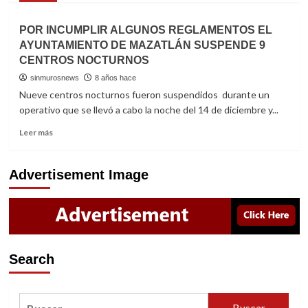
about
SUSPENDE
POR INCUMPLIR ALGUNOS REGLAMENTOS EL
COEPRISS
AYUNTAMIENTO DE MAZATLÁN SUSPENDE 9
5
CENTROS NOCTURNOS
ESTANCIAS
INFANTILES
sinmurosnews
8 años hace
EN
Nueve centros nocturnos fueron suspendidos durante un
SINALOA
operativo que se llevó a cabo la noche del 14 de diciembre y...
Read
Leer más
more
about
POR
Advertisement Image
INCUMPLIR
ALGUNOS
REGLAMENTOS
EL
AYUNTAMIENTO
DE
Search
MAZATLÁN
SUSPENDE
9
Buscar:
CENTROS