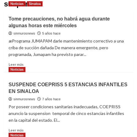
suspenden
Noticias
Sinaloa
Tome precauciones, no habrá agua durante
algunas horas este miércoles
sinmurosnews
5 años hace
æPrograma JUMAPAM darle mantenimiento correctivo a una
criba de succión dañada De manera emergente, pero
programada, Jumapam ha previsto parar...
Read
Leer más
more
Noticias
about
Tome
SUSPENDE COEPRISS 5 ESTANCIAS INFANTILES
precauciones,
EN SINALOA
no
habrá
sinmurosnews
7 años hace
agua
Por poseer condiciones sanitarias inadecuadas, COEPRISS
durante
anuncio la suspension temporal de cinco estancias infantiles
algunas
en la capital del estado. El...
horas
este
Read
Leer más
miércoles
more
Noticias