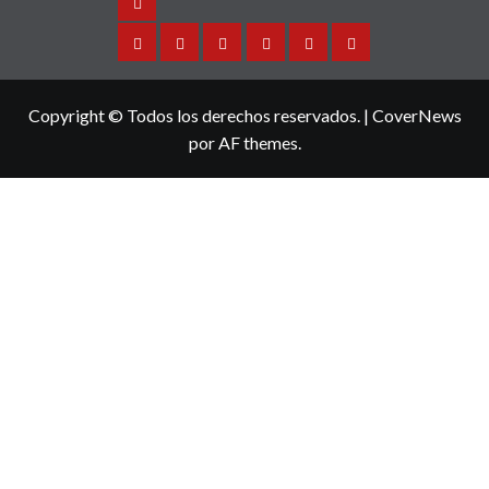
Noticias
Sinaloa
Nacional
Internacional
Espectaculos
Turismo
Deportes
Copyright © Todos los derechos reservados.
|
CoverNews
por AF themes.