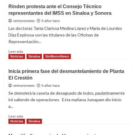
aeronaves
Invita
Rinden protesta ante el Consejo Técnico
del
el
representantes del IMSS en Sinaloa y Sonora
estado
Consulado
de
sinmurosnews
5 años hace
México
Las doctoras Tania Clarissa Medina López y María de Lourdes
en
Díaz Espinosa son las titulares de las Oficinas de
LA
Representación...
al
Concurso
Read
Leer más
de
more
Noticias
Sinaloa
SinMurosNews
Dibujo
about
infantil
Rinden
Inicia primera fase del desmantelamiento de Planta
“La
protesta
Independencia
El Crestón
ante
de
el
sinmurosnews
5 años hace
México”
Consejo
Se demolerá la caseta de desaguado de lodos, paulatinamente
Técnico
irá saliendo de operaciones Esta mañana Jumapam dio inicio
representantes
a...
del
IMSS
Read
Leer más
en
more
Noticias
Sinaloa
Sinaloa
about
y
Inicia