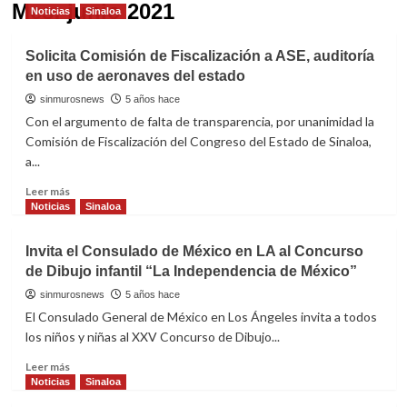
Mes:
junio 2021
Noticias
Sinaloa
Solicita Comisión de Fiscalización a ASE, auditoría
en uso de aeronaves del estado
sinmurosnews
5 años hace
Con el argumento de falta de transparencia, por unanimidad la
Comisión de Fiscalización del Congreso del Estado de Sinaloa,
a...
Read
Leer más
more
Noticias
Sinaloa
about
Solicita
Invita el Consulado de México en LA al Concurso
Comisión
de Dibujo infantil “La Independencia de México”
de
Fiscalización
sinmurosnews
5 años hace
a
El Consulado General de México en Los Ángeles invita a todos
ASE,
los niños y niñas al XXV Concurso de Dibujo...
auditoría
en
Read
Leer más
uso
more
Noticias
Sinaloa
de
about