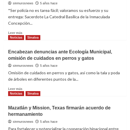
resguardadas
sinmurosnews
5 años hace
en
*Ser policía no es tarea fácil; valoramos su esfuerzo y su
Villa
entrega: Sacerdote La Catedral Basílica de la Inmaculada
Unión”
Concepción...
alcalde
de
Read
Leer más
Mazatlán.
more
Noticias
Sinaloa
about
Por
Encabezan denuncias ante Ecología Municipal,
el
omisión de cuidados en perros y gatos
Día
del
sinmurosnews
5 años hace
Policía
Omisión de cuidados en perros y gatos, así como la tala y poda
ofician
de árboles en diferentes puntos de la...
misa
de
Read
Leer más
acción
more
Noticias
Sinaloa
de
about
gracias
Encabezan
Mazatlán y Mission, Texas firmarán acuerdo de
en
denuncias
hermanamiento
Catedral
ante
de
Ecología
sinmurosnews
5 años hace
Mazatlán
Municipal,
Para fortalecer y potencializar la cooperación binacional entre