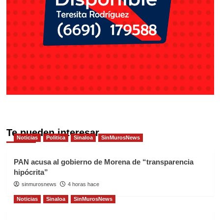
Te pueden interesar
Noticias
Politica
Sinaloa
SinMurosNews
PAN acusa al gobierno de Morena de “transparencia
hipócrita”
sinmurosnews
4 horas hace
Noticias
Sinaloa
SinMurosNews