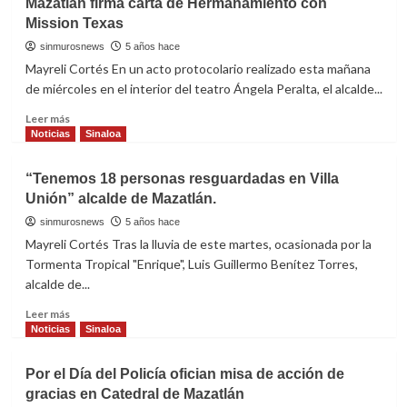
Mazatlán firma carta de Hermanamiento con
Sonora
primera
Mission Texas
fase
del
sinmurosnews
5 años hace
desmantelamiento
Mayreli Cortés En un acto protocolario realizado esta mañana
de
de miércoles en el interior del teatro Ángela Peralta, el alcalde...
Planta
El
Read
Leer más
Crestón
more
Noticias
Sinaloa
about
Mazatlán
“Tenemos 18 personas resguardadas en Villa
firma
Unión” alcalde de Mazatlán.
carta
de
sinmurosnews
5 años hace
Hermanamiento
Mayreli Cortés Tras la lluvia de este martes, ocasionada por la
con
Tormenta Tropical "Enrique", Luis Guillermo Benítez Torres,
Mission
alcalde de...
Texas
Read
Leer más
more
Noticias
Sinaloa
about
“Tenemos
Por el Día del Policía ofician misa de acción de
18
gracias en Catedral de Mazatlán
personas