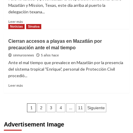
omisión
Mazatlán y Mission, Texas, este día arriba al puerto la
de
delegación texana...
cuidados
en
Read
Leer más
perros
more
Noticias
Sinaloa
y
about
gatos
Mazatlán
Cierran accesos a playas en Mazatlán por
y
precaución ante el mal tiempo
Mission,
Texas
sinmurosnews
5 años hace
firmarán
Ante el mal tiempo que prevalece en Mazatlán por la presencia
acuerdo
del sistema tropical "Enrique", personal de Protección Civil
de
procedió...
hermanamiento
Read
Leer más
more
about
Cierran
Navegación
accesos
1
…
2
3
4
11
Siguiente
a
de
playas
Advertisement Image
en
entradas
Mazatlán