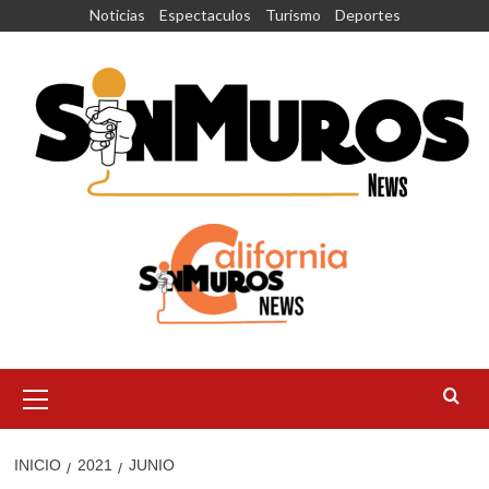
Saltar
Noticias
Espectaculos
Turismo
Deportes
al
contenido
Menú
principal
INICIO
2021
JUNIO