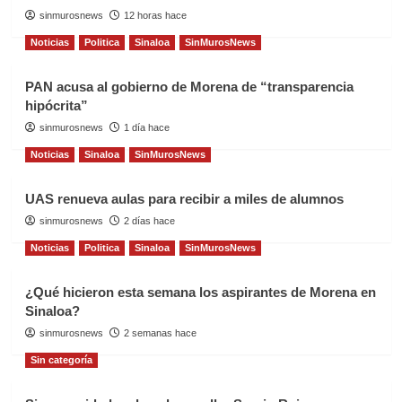
sinmurosnews
12 horas hace
Noticias
Politica
Sinaloa
SinMurosNews
PAN acusa al gobierno de Morena de “transparencia
hipócrita”
sinmurosnews
1 día hace
Noticias
Sinaloa
SinMurosNews
UAS renueva aulas para recibir a miles de alumnos
sinmurosnews
2 días hace
Noticias
Politica
Sinaloa
SinMurosNews
¿Qué hicieron esta semana los aspirantes de Morena en
Sinaloa?
sinmurosnews
2 semanas hace
Sin categoría