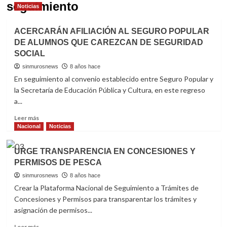
seguimiento
Noticias
ACERCARÁN AFILIACIÓN AL SEGURO POPULAR
DE ALUMNOS QUE CAREZCAN DE SEGURIDAD
SOCIAL
sinmurosnews
8 años hace
En seguimiento al convenio establecido entre Seguro Popular y
la Secretaría de Educación Pública y Cultura, en este regreso
a...
Read
Leer más
more
Nacional
Noticias
about
ACERCARÁN
URGE TRANSPARENCIA EN CONCESIONES Y
AFILIACIÓN
PERMISOS DE PESCA
AL
SEGURO
sinmurosnews
8 años hace
POPULAR
Crear la Plataforma Nacional de Seguimiento a Trámites de
DE
Concesiones y Permisos para transparentar los trámites y
ALUMNOS
asignación de permisos...
QUE
CAREZCAN
Read
Leer más