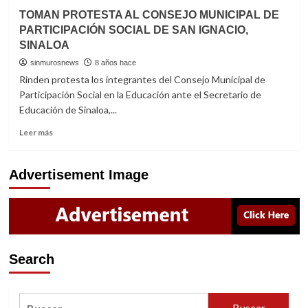
partir
POR
TOMAN PROTESTA AL CONSEJO MUNICIPAL DE
del
UN
22
PARTICIPACIÓN SOCIAL DE SAN IGNACIO,
DESARROLLO
de
SINALOA
REGIONAL
julio
TRABAJARÁN
sinmurosnews
8 años hace
ALCALDES
Rinden protesta los integrantes del Consejo Municipal de
DEL
Participación Social en la Educación ante el Secretario de
SUR
Educación de Sinaloa,...
DE
SINALOA
Read
Leer más
more
about
TOMAN
Advertisement Image
PROTESTA
AL
CONSEJO
MUNICIPAL
DE
PARTICIPACIÓN
Search
SOCIAL
DE
SAN
Buscar:
IGNACIO,