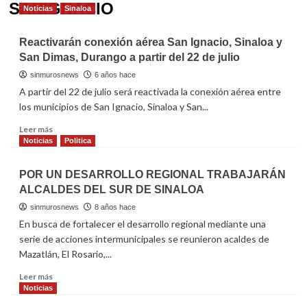
SANIGNACIO
Noticias
Sinaloa
Reactivarán conexión aérea San Ignacio, Sinaloa y
San Dimas, Durango a partir del 22 de julio
sinmurosnews
6 años hace
A partir del 22 de julio será reactivada la conexión aérea entre
los municipios de San Ignacio, Sinaloa y San...
Read
Leer más
more
Noticias
Politica
about
Reactivarán
POR UN DESARROLLO REGIONAL TRABAJARÁN
conexión
ALCALDES DEL SUR DE SINALOA
aérea
San
sinmurosnews
8 años hace
Ignacio,
En busca de fortalecer el desarrollo regional mediante una
Sinaloa
serie de acciones intermunicipales se reunieron acaldes de
y
Mazatlán, El Rosario,...
San
Dimas,
Read
Leer más
Durango
more
Noticias
a
about