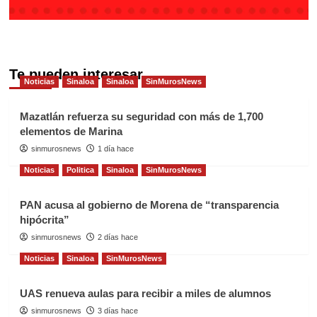
Te pueden interesar
Noticias
Sinaloa
Sinaloa
SinMurosNews
Mazatlán refuerza su seguridad con más de 1,700
elementos de Marina
sinmurosnews
1 día hace
Noticias
Politica
Sinaloa
SinMurosNews
PAN acusa al gobierno de Morena de “transparencia
hipócrita”
sinmurosnews
2 días hace
Noticias
Sinaloa
SinMurosNews
UAS renueva aulas para recibir a miles de alumnos
sinmurosnews
3 días hace