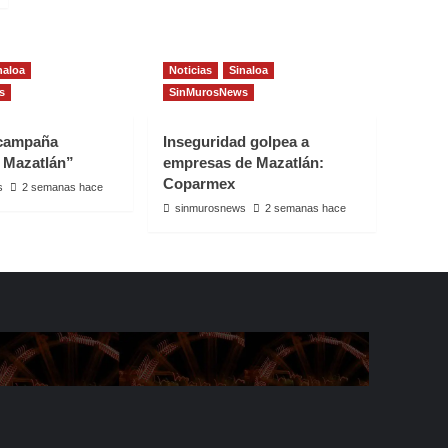
naloa
Noticias
Sinaloa
s
SinMurosNews
 campaña
Inseguridad golpea a
 Mazatlán”
empresas de Mazatlán:
Coparmex
s
2 semanas hace
sinmurosnews
2 semanas hace