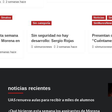
s
2 semanas hace
Sinaloa
Noticias
Si
Sin categoría
SinMurosNew
sta semana
Sin seguridad no hay
Presentan
e Morena en
desarrollo: Sergio Rojas
“Cuéntame
sinmurosnews
2 semanas hace
sinmurosnew
semanas hace
noticias recientes
UAS renueva aulas para recibir a miles de alumnos
¿Qué hicieron esta semana los aspirantes de Morena