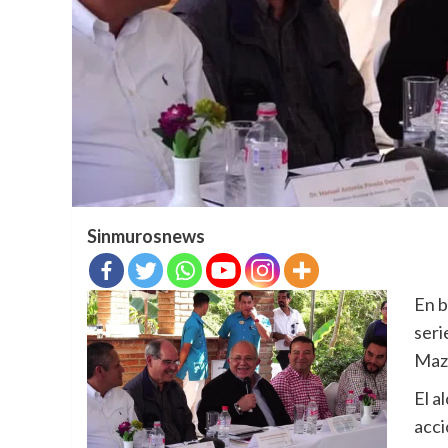
Sinmurosnews
En b
seri
Maza
El a
acci