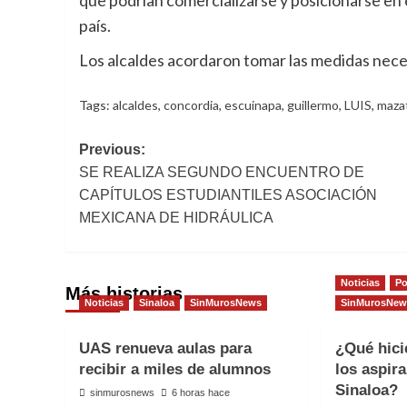
que podrían comercializarse y posicionarse en 
país.
Los alcaldes acordaron tomar las medidas neces
Tags:
alcaldes
,
concordia
,
escuinapa
,
guillermo
,
LUIS
,
maza
Post
Previous:
SE REALIZA SEGUNDO ENCUENTRO DE
navigation
CAPÍTULOS ESTUDIANTILES ASOCIACIÓN
MEXICANA DE HIDRÁULICA
Noticias
Po
Más historias
Noticias
Sinaloa
SinMurosNews
SinMurosNew
UAS renueva aulas para
¿Qué hici
recibir a miles de alumnos
los aspir
Sinaloa?
sinmurosnews
6 horas hace