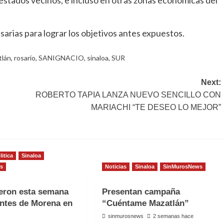
estados vecinos, e incluso en otras zonas económicas del
arias para lograr los objetivos antes expuestos.
tlán
,
rosario
,
SANIGNACIO
,
sinaloa
,
SUR
Next:
ROBERTO TAPIA LANZA NUEVO SENCILLO CON
MARIACHI “TE DESEO LO MEJOR”
litica
Sinaloa
s
Noticias
Sinaloa
SinMurosNews
eron esta semana
Presentan campaña
antes de Morena en
“Cuéntame Mazatlán”
sinmurosnews
2 semanas hace