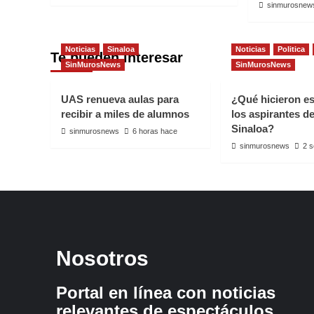
sinmurosnew
Noticias
Sinaloa
Noticias
Politica
Te pueden interesar
SinMurosNews
SinMurosNews
UAS renueva aulas para
¿Qué hicieron e
recibir a miles de alumnos
los aspirantes d
Sinaloa?
sinmurosnews
6 horas hace
sinmurosnews
2 
Nosotros
Portal en línea con noticias
relevantes de espectáculos,