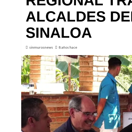
REGIONAL T
ALCALDES DE
SINALOA
sinmurosnews
8 años hace