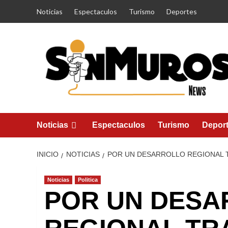
Saltar
Noticias
Espectaculos
Turismo
Deportes
al
contenido
Noticias
Espectaculos
Turismo
Depor
INICIO
NOTICIAS
POR UN DESARROLLO REGIONAL T
Noticias
Politica
POR UN DES