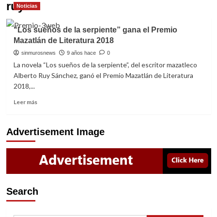
ruy
Noticias
“Los sueños de la serpiente” gana el Premio
Mazatlán de Literatura 2018
sinmurosnews
9 años hace
0
La novela “Los sueños de la serpiente”, del escritor mazatleco
Alberto Ruy Sánchez, ganó el Premio Mazatlán de Literatura
2018,...
Read
Leer más
more
about
“Los
Advertisement Image
sueños
de
la
serpiente”
gana
el
Search
Premio
Mazatlán
de