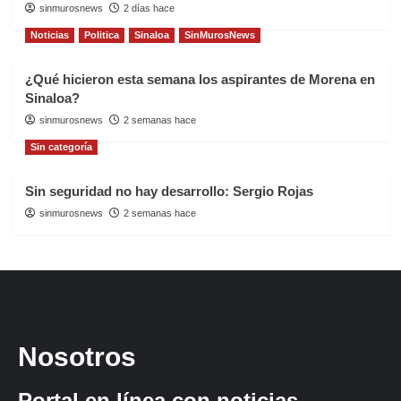
sinmurosnews
2 días hace
Noticias
Politica
Sinaloa
SinMurosNews
¿Qué hicieron esta semana los aspirantes de Morena en
Sinaloa?
sinmurosnews
2 semanas hace
Sin categoría
Sin seguridad no hay desarrollo: Sergio Rojas
sinmurosnews
2 semanas hace
Nosotros
Portal en línea con noticias