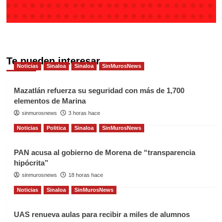
Te pueden interesar
Noticias
Sinaloa
Sinaloa
SinMurosNews
Mazatlán refuerza su seguridad con más de 1,700
elementos de Marina
sinmurosnews
3 horas hace
Noticias
Politica
Sinaloa
SinMurosNews
PAN acusa al gobierno de Morena de “transparencia
hipócrita”
sinmurosnews
18 horas hace
Noticias
Sinaloa
SinMurosNews
UAS renueva aulas para recibir a miles de alumnos