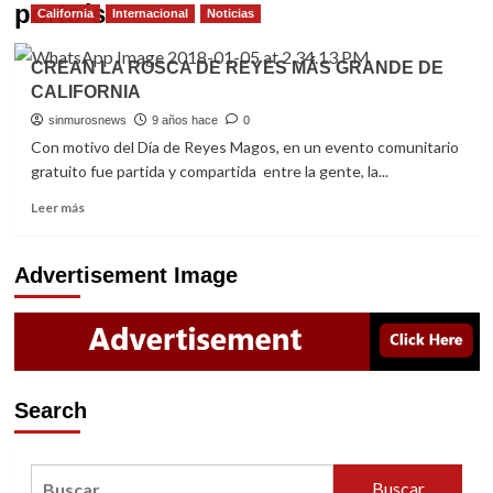
porto´s
California
Internacional
Noticias
CREAN LA ROSCA DE REYES MÁS GRANDE DE
CALIFORNIA
sinmurosnews
9 años hace
0
Con motivo del Día de Reyes Magos, en un evento comunitario
gratuito fue partida y compartida entre la gente, la...
Read
Leer más
more
about
CREAN
Advertisement Image
LA
ROSCA
DE
REYES
MÁS
GRANDE
Search
DE
CALIFORNIA
Buscar: