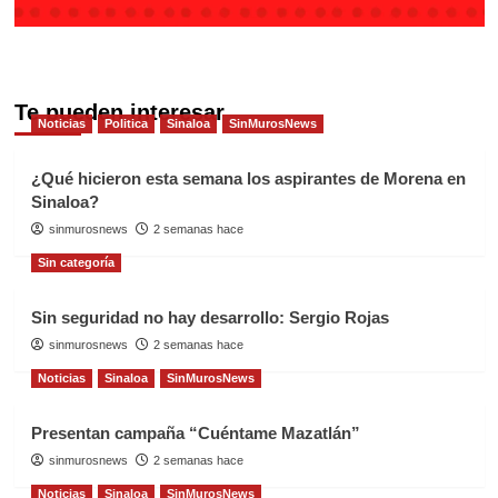
Te pueden interesar
Noticias
Politica
Sinaloa
SinMurosNews
¿Qué hicieron esta semana los aspirantes de Morena en
Sinaloa?
sinmurosnews
2 semanas hace
Sin categoría
Sin seguridad no hay desarrollo: Sergio Rojas
sinmurosnews
2 semanas hace
Noticias
Sinaloa
SinMurosNews
Presentan campaña “Cuéntame Mazatlán”
sinmurosnews
2 semanas hace
Noticias
Sinaloa
SinMurosNews