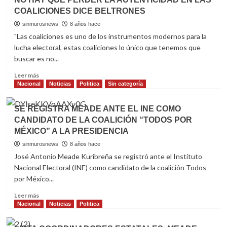
PADILLA
COALICIONES DICE BELTRONES
DICE
QUE
sinmurosnews
8 años hace
NO
"Las coaliciones es uno de los instrumentos modernos para la
TIENE
lucha electoral, estas coaliciones lo único que tenemos que
VOCEROS
buscar es no...
Read
Leer más
more
Nacional
Noticias
Politica
Sin categoría
about
NO
SE REGISTRA MEADE ANTE EL INE COMO
HAY
CANDIDATO DE LA COALICIÓN “TODOS POR
QUE
MÉXICO” A LA PRESIDENCIA
PERDER
LA
sinmurosnews
8 años hace
AUTENTICIDAD
José Antonio Meade Kuribreña se registró ante el Instituto
EN
Nacional Electoral (INE) como candidato de la coalición Todos
LAS
por México...
COALICIONES
DICE
Read
Leer más
BELTRONES
more
Nacional
Noticias
Politica
about
SE