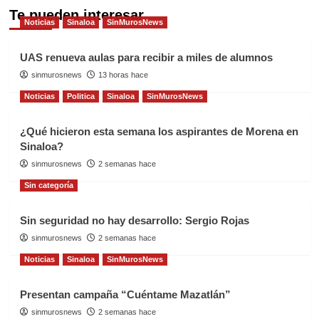
Te pueden interesar
Noticias
Sinaloa
SinMurosNews
UAS renueva aulas para recibir a miles de alumnos
sinmurosnews
13 horas hace
Noticias
Politica
Sinaloa
SinMurosNews
¿Qué hicieron esta semana los aspirantes de Morena en
Sinaloa?
sinmurosnews
2 semanas hace
Sin categoría
Sin seguridad no hay desarrollo: Sergio Rojas
sinmurosnews
2 semanas hace
Noticias
Sinaloa
SinMurosNews
Presentan campaña “Cuéntame Mazatlán”
sinmurosnews
2 semanas hace