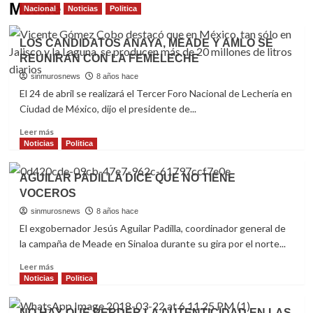
Meade
Nacional
Noticias
Politica
LOS CANDIDATOS ANAYA, MEADE Y AMLO SE
REUNIRÁN CON LA FEMELECHE
sinmurosnews
8 años hace
El 24 de abril se realizará el Tercer Foro Nacional de Lechería en
Ciudad de México, dijo el presidente de...
Read
Leer más
more
Noticias
Politica
about
LOS
AGUILAR PADILLA DICE QUE NO TIENE
CANDIDATOS
VOCEROS
ANAYA,
MEADE
sinmurosnews
8 años hace
Y
El exgobernador Jesús Aguilar Padilla, coordinador general de
AMLO
la campaña de Meade en Sinaloa durante su gira por el norte...
SE
REUNIRÁN
Read
Leer más
CON
more
Noticias
Politica
LA
about
FEMELECHE
AGUILAR
NO HAY QUE PERDER LA AUTENTICIDAD EN LAS