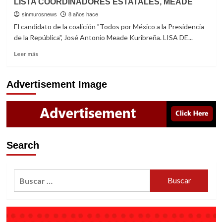
LISTA COORDINADORES ESTATALES, MEADE
REGISTRA
MEADE
sinmurosnews
8 años hace
ANTE
El candidato de la coalición "Todos por México a la Presidencia
EL
de la República", José Antonio Meade Kuribreña. LISA DE...
INE
COMO
Read
Leer más
CANDIDATO
more
DE
about
LA
LISTA
Advertisement Image
COALICIÓN
COORDINADORES
“TODOS
ESTATALES,
POR
MEADE
MÉXICO”
A
LA
Search
PRESIDENCIA
Buscar: