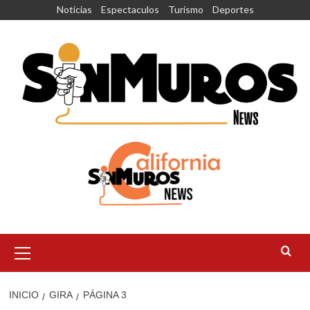
Saltar
Noticias
Espectaculos
Turismo
Deportes
al
contenido
Menú
principal
INICIO
GIRA
PÁGINA 3