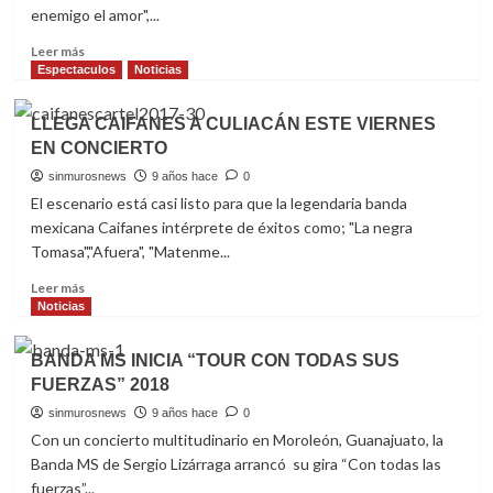
COMO
enemigo el amor",...
COLOMBIANO
DESTACADO
Read
Leer más
more
Espectaculos
Noticias
about
“PANCHO
LLEGA CAIFANES A CULIACÁN ESTE VIERNES
BARRAZA”
EN CONCIERTO
PREPARA
CONCIERTOS
sinmurosnews
9 años hace
0
El escenario está casi listo para que la legendaria banda
mexicana Caifanes intérprete de éxitos como; "La negra
Tomasa","Afuera", "Matenme...
Read
Leer más
more
Noticias
about
LLEGA
BANDA MS INICIA “TOUR CON TODAS SUS
CAIFANES
FUERZAS” 2018
A
CULIACÁN
sinmurosnews
9 años hace
0
ESTE
Con un concierto multitudinario en Moroleón, Guanajuato, la
VIERNES
Banda MS de Sergio Lizárraga arrancó su gira “Con todas las
EN
fuerzas”...