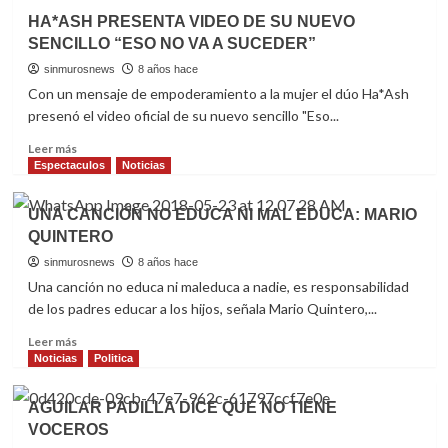
AMANDA
HA*ASH PRESENTA VIDEO DE SU NUEVO
MIGUEL
SENCILLO “ESO NO VA A SUCEDER”
Y
DIEGO
sinmurosnews
8 años hace
VERDAGUER
Con un mensaje de empoderamiento a la mujer el dúo Ha*Ash
ANUNCIAN
presenó el video oficial de su nuevo sencillo "Eso...
GIRA
“SIEMPRE
Read
Leer más
JUNTOS”
more
Espectaculos
Noticias
EN
about
ESTADOS
HA*ASH
UNA CANCIÓN NO EDUCA NI MAL EDUCA: MARIO
UNIDOS
PRESENTA
QUINTERO
VIDEO
DE
sinmurosnews
8 años hace
SU
Una canción no educa ni maleduca a nadie, es responsabilidad
NUEVO
de los padres educar a los hijos, señala Mario Quintero,...
SENCILLO
“ESO
Read
Leer más
NO
more
Noticias
Politica
VA
about
A
UNA
AGUILAR PADILLA DICE QUE NO TIENE
SUCEDER”
CANCIÓN
VOCEROS
NO