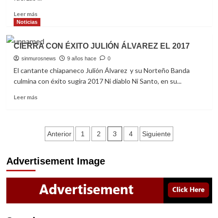
CONCIERTO
Read
Leer más
more
Noticias
about
BANDA
CIERRA CON ÉXITO JULIÓN ÁLVAREZ EL 2017
MS
INICIA
sinmurosnews
9 años hace
0
“TOUR
El cantante chiapaneco Julión Álvarez y su Norteño Banda
CON
culmina con éxito sugira 2017 Ni diablo Ni Santo, en su...
TODAS
SUS
Read
Leer más
FUERZAS”
more
2018
about
CIERRA
Navegación
CON
3
Anterior
1
2
4
Siguiente
ÉXITO
de
JULIÓN
Advertisement Image
ÁLVAREZ
entradas
EL
2017