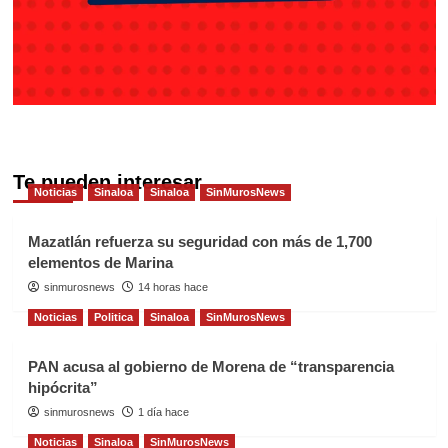
Te pueden interesar
Noticias
Sinaloa
Sinaloa
SinMurosNews
Mazatlán refuerza su seguridad con más de 1,700
elementos de Marina
sinmurosnews
14 horas hace
Noticias
Politica
Sinaloa
SinMurosNews
PAN acusa al gobierno de Morena de “transparencia
hipócrita”
sinmurosnews
1 día hace
Noticias
Sinaloa
SinMurosNews