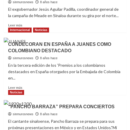
EDUCA
sinmurosnews
8 años hace
NI
El exgobernador Jesús Aguilar Padilla, coordinador general de
MAL
la campaña de Meade en Sinaloa durante su gira por el norte...
EDUCA:
MARIO
Read
Leer más
QUINTERO
more
Internacional
Noticias
about
AGUILAR
CONDECORAN EN ESPAÑA A JUANES COMO
PADILLA
COLOMBIANO DESTACADO
DICE
QUE
sinmurosnews
8 años hace
NO
En la tercera edición de los 'Premios a los colombianos
TIENE
destacados en España otorgados por la Embajada de Colombia
VOCEROS
en...
Read
Leer más
more
Noticias
about
CONDECORAN
“PANCHO BARRAZA” PREPARA CONCIERTOS
EN
ESPAÑA
sinmurosnews
8 años hace
A
El cantante sinaloense, Pancho Barraza se prepara para sus
JUANES
próximas presentaciones en México y en Estados Unidos."Mi