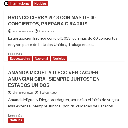
GIRA
Internacional
Noticias
BRONCO CIERRA 2018 CON MÁS DE 60
CONCIERTOS, PREPARA GIRA 2019
sinmurosnews
8 años hace
La agrupación Bronco cerró el 2018 con más de 60 conciertos
en gran parte de Estados Unidos, trabaja en su...
Read
Leer más
more
Espectaculos
Nacional
Noticias
about
BRONCO
AMANDA MIGUEL Y DIEGO VERDAGUER
CIERRA
ANUNCIAN GIRA “SIEMPRE JUNTOS” EN
2018
ESTADOS UNIDOS
CON
MÁS
sinmurosnews
8 años hace
DE
Amanda Miguel y Diego Verdaguer, anuncian el inicio de su gira
60
más extensa "Siempre Juntos" por 28 ciudades de Estados...
CONCIERTOS,
PREPARA
Read
Leer más
GIRA
more
Noticias
2019
about