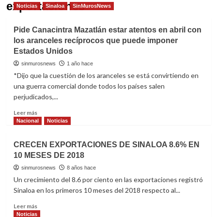
exportaciones
Noticias
Sinaloa
SinMurosNews
Pide Canacintra Mazatlán estar atentos en abril con
los aranceles recíprocos que puede imponer
Estados Unidos
sinmurosnews
1 año hace
*Dijo que la cuestión de los aranceles se está convirtiendo en
una guerra comercial donde todos los países salen
perjudicados,...
Read
Leer más
more
Nacional
Noticias
about
Pide
CRECEN EXPORTACIONES DE SINALOA 8.6% EN
Canacintra
10 MESES DE 2018
Mazatlán
estar
sinmurosnews
8 años hace
atentos
Un crecimiento del 8.6 por ciento en las exportaciones registró
en
Sinaloa en los primeros 10 meses del 2018 respecto al...
abril
con
Read
Leer más
los
more
Noticias