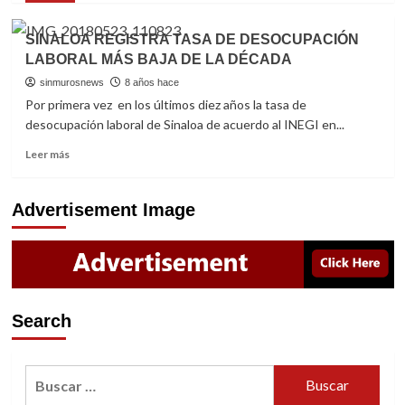
aranceles
about
recíprocos
CRECEN
SINALOA REGISTRA TASA DE DESOCUPACIÓN
que
EXPORTACIONES
LABORAL MÁS BAJA DE LA DÉCADA
puede
DE
imponer
SINALOA
sinmurosnews
8 años hace
Estados
8.6%
Por primera vez en los últimos diez años la tasa de
Unidos
EN
desocupación laboral de Sinaloa de acuerdo al INEGI en...
10
MESES
Read
Leer más
DE
more
2018
about
SINALOA
Advertisement Image
REGISTRA
TASA
DE
DESOCUPACIÓN
LABORAL
MÁS
Search
BAJA
DE
LA
Buscar:
DÉCADA