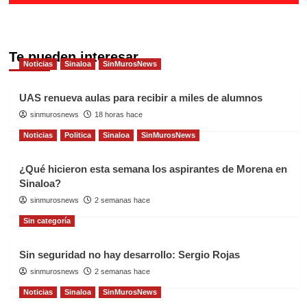
Te pueden interesar
Noticias
Sinaloa
SinMurosNews
UAS renueva aulas para recibir a miles de alumnos
sinmurosnews
18 horas hace
Noticias
Politica
Sinaloa
SinMurosNews
¿Qué hicieron esta semana los aspirantes de Morena en
Sinaloa?
sinmurosnews
2 semanas hace
Sin categoría
Sin seguridad no hay desarrollo: Sergio Rojas
sinmurosnews
2 semanas hace
Noticias
Sinaloa
SinMurosNews