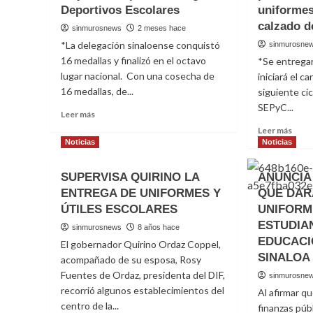
Deportivos Escolares
uniformes
calzado d
sinmurosnews
2 meses hace
*La delegación sinaloense conquistó
sinmurosne
16 medallas y finalizó en el octavo
*Se entrega
lugar nacional. Con una cosecha de
iniciará el c
16 medallas, de...
siguiente cic
SEPyC...
Read
Leer más
more
Read
Leer más
about
more
Noticias
Noticias
Sinaloa
abou
se
Se
SUPERVISA QUIRINO LA
ANUNCI
coloca
cump
ENTREGA DE UNIFORMES Y
entre
QUE DAR
con
los
ÚTILES ESCOLARES
UNIFORM
el
10
prog
ESTUDIA
sinmurosnews
8 años hace
mejores
para
EDUCACI
El gobernador Quirino Ordaz Coppel,
del
la
SINALOA
país
acompañado de su esposa, Rosy
dota
en
Fuentes de Ordaz, presidenta del DIF,
de
sinmurosne
Juegos
unifo
recorrió algunos establecimientos del
Al afirmar q
Deportivos
útile
centro de la...
finanzas públ
Escolares