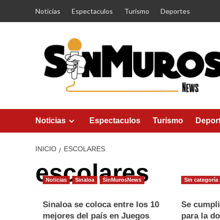
Saltar
Noticias
Espectaculos
Turismo
Deportes
al
contenido
Noticias
Espectaculos
Turismo
Depor
INICIO
ESCOLARES
escolares
Noticias
Sinaloa
SinMurosNews
Sin categoría
Sinaloa se coloca entre los 10
Se cumpli
mejores del país en Juegos
para la d