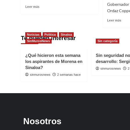
escol
Gobernador 
Read
y
Leer más
Ordaz Coppel
more
calza
about
depo
Read
Leer más
SUPERVISA
en
more
QUIRINO
Sinal
abou
LA
Noticias
Politica
Sinaloa
ANU
Te pueden interesar
ENTREGA
SinMurosNews
Sin categoría
GOB
DE
QUE
UNIFORMES
DAR
¿Qué hicieron esta semana
Sin seguridad n
Y
DOS
ÚTILES
los aspirantes de Morena en
desarrollo: Serg
UNI
ESCOLARES
Sinaloa?
sinmurosnews
ESCO
2
A
sinmurosnews
2 semanas hace
EST
DE
EDU
BÁSI
EN
SINA
Nosotros