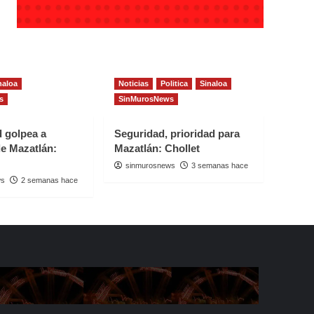
naloa
Noticias
Politica
Sinaloa
s
SinMurosNews
d golpea a
Seguridad, prioridad para
e Mazatlán:
Mazatlán: Chollet
sinmurosnews
3 semanas hace
ws
2 semanas hace