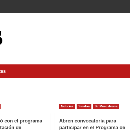
tes
Noticias
Sinaloa
SinMurosNews
ó con el programa
Abren convocatoria para
otación de
participar en el Programa de