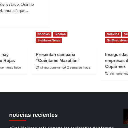
Escolares
ares
del estado, Quirino
, anunció que...
do
rtivo
oa
t
Noticias
Sinaloa
Noticias
Si
NCIA
ERNADOR
SinMurosNews
SinMurosNew
ÁN
o hay
Presentan campaña
Insegurida
io Rojas
“Cuéntame Mazatlán”
empresas d
FORMES
Coparmex
LARES
 semanas hace
sinmurosnews
2 semanas hace
sinmurosne
UDIANTES
CACIÓN
CA
LOA
noticias recientes
¿Qué hicieron esta semana los aspirantes de Morena