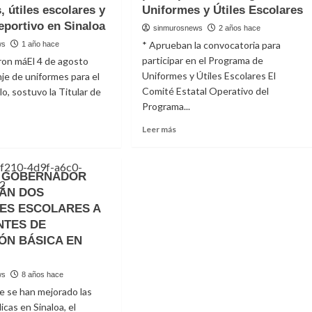
, útiles escolares y
Uniformes y Útiles Escolares
eportivo en Sinaloa
sinmurosnews
2 años hace
* Aprueban la convocatoria para
ws
1 año hace
participar en el Programa de
ron máEl 4 de agosto
Uniformes y Útiles Escolares El
anje de uniformes para el
Comité Estatal Operativo del
lo, sostuvo la Titular de
Programa...
Read
Leer más
more
about
t
Abren
A GOBERNADOR
convocatoria
lió
ÁN DOS
para
participar
ES ESCOLARES A
en
rama
NTES DE
el
ÓN BÁSICA EN
Programa
de
ción
Uniformes
ws
8 años hace
y
rmes,
ue se han mejorado las
Útiles
s
icas en Sinaloa, el