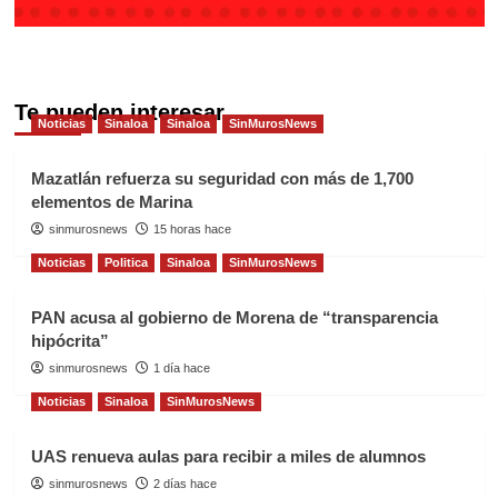
Te pueden interesar
Noticias
Sinaloa
Sinaloa
SinMurosNews
Mazatlán refuerza su seguridad con más de 1,700
elementos de Marina
sinmurosnews
15 horas hace
Noticias
Politica
Sinaloa
SinMurosNews
PAN acusa al gobierno de Morena de “transparencia
hipócrita”
sinmurosnews
1 día hace
Noticias
Sinaloa
SinMurosNews
UAS renueva aulas para recibir a miles de alumnos
sinmurosnews
2 días hace