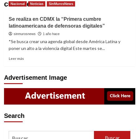
cumbre
Nacional
Noticias
SinMurosNews
Se realiza en CDMX la “Primera cumbre
latinoamericana de defensoras digitales”
sinmurosnews
1 año hace
*Se busca crear una agenda global desde América Latina y
poner un alto a la violencia digital Este martes se...
Read
Leer más
more
about
Se
Advertisement Image
realiza
en
CDMX
la
“Primera
cumbre
Search
latinoamericana
de
defensoras
Buscar:
digitales”