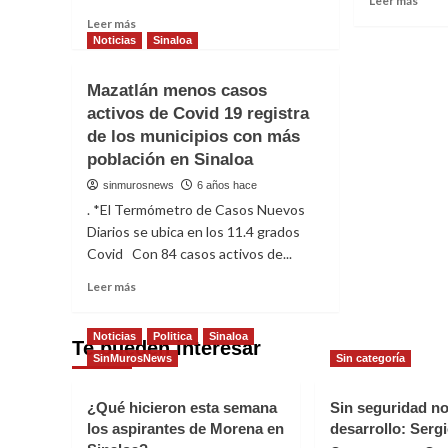
Leer más
por
more
Read
Covi
Leer más
abou
more
19
Noticias
Sinaloa
Regr
about
Sinal
Recibe
Mazatlán menos casos
a
Sinaloa
activos de Covid 19 registra
semá
cerca
epid
de los municipios con más
de
amari
200
población en Sinaloa
del
mil
sinmurosnews
6 años hace
7
vacunas
al
. *El Termómetro de Casos Nuevos
entre
20
Pfizer,
Diarios se ubica en los 11.4 grados
de
Astra
Covid Con 84 casos activos de...
junio
Zeneca,
Read
Leer más
Sinovac
more
y
about
Cancino
Noticias
Politica
Sinaloa
Mazatlán
Te pueden interesar
SinMurosNews
menos
Sin categoría
casos
activos
¿Qué hicieron esta semana
Sin seguridad n
de
los aspirantes de Morena en
desarrollo: Serg
Covid