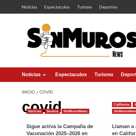
Saltar
Noticias
Espectaculos
Turismo
Deportes
al
contenido
Noticias
Espectaculos
Turismo
Depor
INICIO
COVID
covid
California
Noticias
Sinaloa
SinMurosNews
SinMurosNew
Sigue activa la Campaña de
Llaman a 
Vacunación 2025–2026 en
en Califor