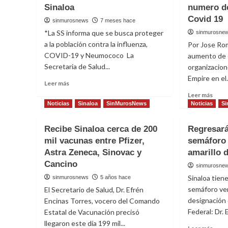
Sinaloa
numero de
Covid 19
sinmurosnews
7 meses hace
*La SS informa que se busca proteger
sinmurosne
a la población contra la influenza,
Por Jose Ro
COVID-19 y Neumococo La
aumento de 
Secretaría de Salud...
organizacion
Empire en el.
Read
Leer más
more
Read
Leer más
about
more
Noticias
Sinaloa
SinMurosNews
Noticias
Si
Sigue
abou
activa
Llam
Recibe Sinaloa cerca de 200
Regresará
la
a
mil vacunas entre Pfizer,
Campaña
semáforo
redob
de
Astra Zeneca, Sinovac y
amarillo d
esfu
Vacunación
en
Cancino
sinmurosne
2025–
Calif
Sinaloa tien
sinmurosnews
5 años hace
2026
ante
en
semáforo ver
El Secretario de Salud, Dr. Efrén
creci
Sinaloa
designación 
nume
Encinas Torres, vocero del Comando
de
Federal: Dr. 
Estatal de Vacunación precisó
cont
llegaron este día 199 mil...
Read