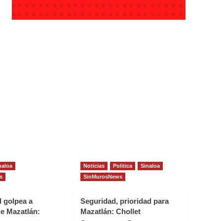
naloa
Noticias
Politica
Sinaloa
s
SinMurosNews
d golpea a
Seguridad, prioridad para
e Mazatlán:
Mazatlán: Chollet