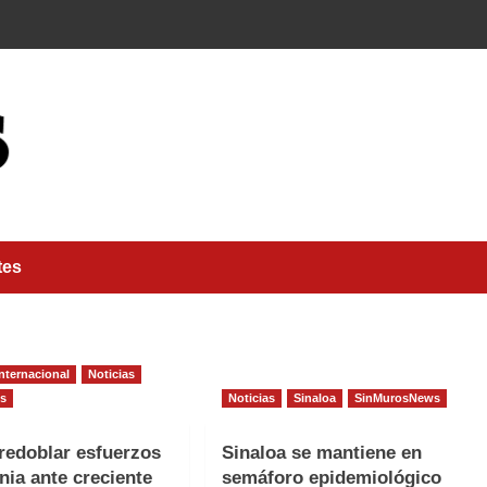
tes
Internacional
Noticias
s
Noticias
Sinaloa
SinMurosNews
redoblar esfuerzos
Sinaloa se mantiene en
nia ante creciente
semáforo epidemiológico