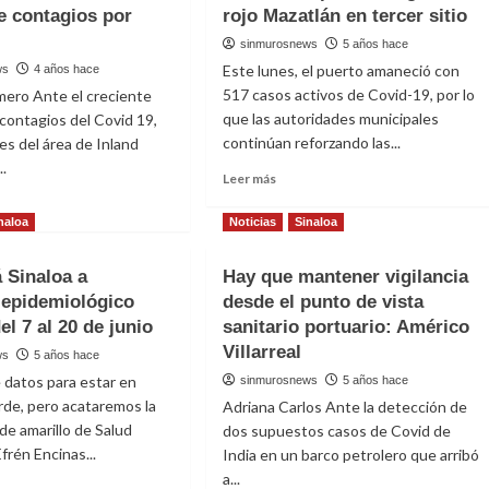
 contagios por
rojo Mazatlán en tercer sitio
sinmurosnews
5 años hace
Este lunes, el puerto amaneció con
ws
4 años hace
517 casos activos de Covid-19, por lo
mero Ante el creciente
que las autoridades municipales
contagios del Covid 19,
continúan reforzando las...
es del área de Inland
..
Read
Leer más
more
about
naloa
Noticias
Sinaloa
Sinaloa
t
se
an
 Sinaloa a
Hay que mantener vigilancia
mantiene
 epidemiológico
desde el punto de vista
en
lar
semáforo
el 7 al 20 de junio
erzos
sanitario portuario: Américo
epidemiológico
Villarreal
ws
5 años hace
rojo
ornia
e datos para estar en
sinmurosnews
5 años hace
Mazatlán
en
de, pero acataremos la
Adriana Carlos Ante la detección de
ente
tercer
de amarillo de Salud
ro
dos supuestos casos de Covid de
sitio
Efrén Encinas...
India en un barco petrolero que arribó
agios
a...