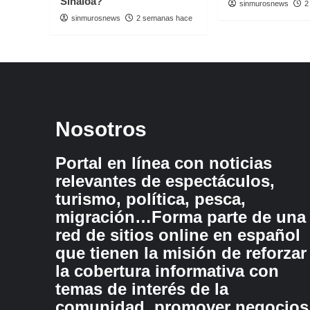
Sinaloa?
19
sinmurosnews
2
registra
sinmurosnews
2 semanas hace
de
los
municipios
con
más
población
en
Nosotros
Sinaloa
Portal en línea con noticias
relevantes de espectáculos,
turismo, política, pesca,
migración…Forma parte de una
red de sitios online en español
que tienen la misión de reforzar
la cobertura informativa con
temas de interés de la
comunidad, promover negocios