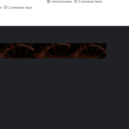
sinmurosnews
3 semanas hace
ws
2 semanas hace