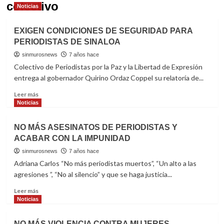
colectivo
Noticias
EXIGEN CONDICIONES DE SEGURIDAD PARA
PERIODISTAS DE SINALOA
sinmurosnews
7 años hace
Colectivo de Periodistas por la Paz y la Libertad de Expresión
entrega al gobernador Quirino Ordaz Coppel su relatoría de...
Read
Leer más
more
Noticias
about
EXIGEN
NO MÁS ASESINATOS DE PERIODISTAS Y
CONDICIONES
ACABAR CON LA IMPUNIDAD
DE
SEGURIDAD
sinmurosnews
7 años hace
PARA
Adriana Carlos “No más periodistas muertos”, “Un alto a las
PERIODISTAS
agresiones ”, “No al silencio” y que se haga justicia...
DE
SINALOA
Read
Leer más
more
Noticias
about
NO
NO MÁS VIOLENCIA CONTRA MUJERES,