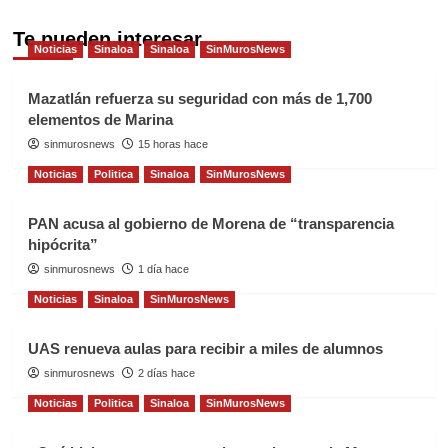
Te pueden interesar
Noticias
Sinaloa
Sinaloa
SinMurosNews
Mazatlán refuerza su seguridad con más de 1,700
elementos de Marina
sinmurosnews
15 horas hace
Noticias
Politica
Sinaloa
SinMurosNews
PAN acusa al gobierno de Morena de “transparencia
hipócrita”
sinmurosnews
1 día hace
Noticias
Sinaloa
SinMurosNews
UAS renueva aulas para recibir a miles de alumnos
sinmurosnews
2 días hace
Noticias
Politica
Sinaloa
SinMurosNews