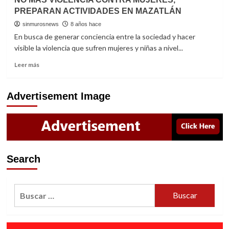
MÁS
PREPARAN ACTIVIDADES EN MAZATLÁN
ASESINATOS
DE
sinmurosnews
8 años hace
PERIODISTAS
En busca de generar conciencia entre la sociedad y hacer
Y
visible la violencia que sufren mujeres y niñas a nivel...
ACABAR
CON
Read
Leer más
LA
more
IMPUNIDAD
about
NO
Advertisement Image
MÁS
VIOLENCIA
CONTRA
MUJERES,
PREPARAN
ACTIVIDADES
Search
EN
MAZATLÁN
Buscar: