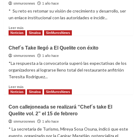
presenta
sinmurosnews
1 año hace
el
* Su reto es retomar su visión de crecimiento y desarrollo, ser
plan
un enlace institucional con las autoridades e incidir...
de
trabajo
Read
Leer más
2025
more
Noticias
Sinaloa
SinMurosNews
para
about
promoción
Karla
Chef´s Take llegó a El Quelite con éxito
de
Fernanda
Mazatlán
García
sinmurosnews
1 año hace
Beltrán
*La respuesta a la convocatoria superó las expectativas de los
asume
organizadores al lograrse lleno total del restaurante anfitrión
presidencia
Teresita Rodríguez...
de
CANIRAC
Read
Leer más
Culiacán
more
Noticias
Sinaloa
SinMurosNews
about
Chef
Con callejoneada se realizará “Chef´s take El
´s
Quelite vol. 2” el 15 de febrero
Take
llegó
sinmurosnews
1 año hace
a
* La secretaria de Turismo, Mireya Sosa Osuna, indicó que este
El
evento, organizado por la Canirac Mazatlán, potencializa el