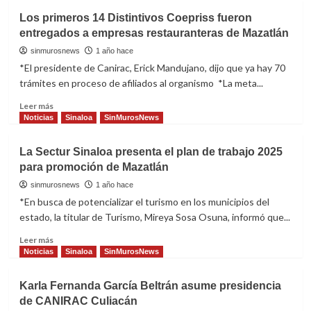
Rosa
Los primeros 14 Distintivos Coepriss fueron
Cecilia
entregados a empresas restauranteras de Mazatlán
Osuna
asume
sinmurosnews
1 año hace
la
*El presidente de Canirac, Erick Mandujano, dijo que ya hay 70
presidencia
trámites en proceso de afiliados al organismo *La meta...
de
Canirac
Read
Leer más
Mazatlán
more
Noticias
Sinaloa
SinMurosNews
about
Los
La Sectur Sinaloa presenta el plan de trabajo 2025
primeros
para promoción de Mazatlán
14
Distintivos
sinmurosnews
1 año hace
Coepriss
*En busca de potencializar el turismo en los municipios del
fueron
estado, la titular de Turismo, Mireya Sosa Osuna, informó que...
entregados
a
Read
Leer más
empresas
more
Noticias
Sinaloa
SinMurosNews
restauranteras
about
de
La
Karla Fernanda García Beltrán asume presidencia
Mazatlán
Sectur
de CANIRAC Culiacán
Sinaloa