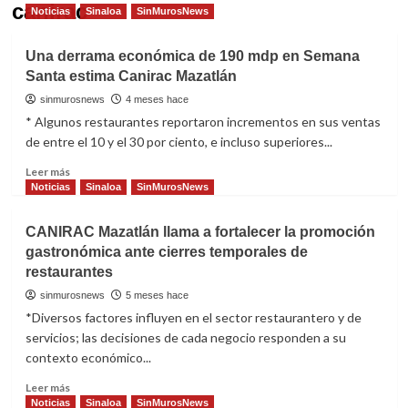
canirac
Noticias
Sinaloa
SinMurosNews
Una derrama económica de 190 mdp en Semana
Santa estima Canirac Mazatlán
sinmurosnews
4 meses hace
* Algunos restaurantes reportaron incrementos en sus ventas
de entre el 10 y el 30 por ciento, e incluso superiores...
Read
Leer más
more
Noticias
Sinaloa
SinMurosNews
about
Una
CANIRAC Mazatlán llama a fortalecer la promoción
derrama
gastronómica ante cierres temporales de
económica
restaurantes
de
190
sinmurosnews
5 meses hace
mdp
*Diversos factores influyen en el sector restaurantero y de
en
servicios; las decisiones de cada negocio responden a su
Semana
contexto económico...
Santa
estima
Read
Leer más
Canirac
more
Noticias
Sinaloa
SinMurosNews