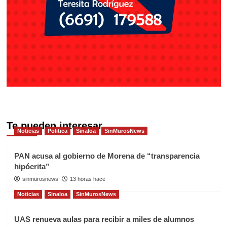
Te pueden interesar
Noticias
Politica
Sinaloa
SinMurosNews
PAN acusa al gobierno de Morena de “transparencia
hipócrita”
sinmurosnews
13 horas hace
Noticias
Sinaloa
SinMurosNews
UAS renueva aulas para recibir a miles de alumnos