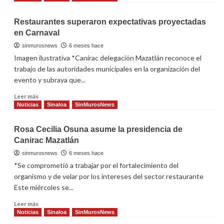
Mazatlán
about
CANIRAC
Restaurantes superaron expectativas proyectadas
Mazatlán
en Carnaval
llama
a
sinmurosnews
6 meses hace
fortalecer
Imagen ilustrativa *Canirac delegación Mazatlán reconoce el
la
trabajo de las autoridades municipales en la organización del
promoción
evento y subraya que...
gastronómica
ante
Read
Leer más
cierres
more
Noticias
Sinaloa
SinMurosNews
temporales
about
de
Restaurantes
Rosa Cecilia Osuna asume la presidencia de
restaurantes
superaron
Canirac Mazatlán
expectativas
proyectadas
sinmurosnews
6 meses hace
en
*Se comprometió a trabajar por el fortalecimiento del
Carnaval
organismo y de velar por los intereses del sector restaurante
Este miércoles se...
Read
Leer más
more
Noticias
Sinaloa
SinMurosNews
about