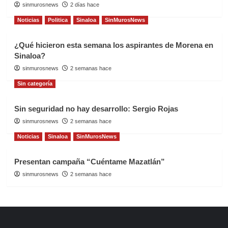
sinmurosnews
2 días hace
Noticias
Politica
Sinaloa
SinMurosNews
¿Qué hicieron esta semana los aspirantes de Morena en
Sinaloa?
sinmurosnews
2 semanas hace
Sin categoría
Sin seguridad no hay desarrollo: Sergio Rojas
sinmurosnews
2 semanas hace
Noticias
Sinaloa
SinMurosNews
Presentan campaña “Cuéntame Mazatlán”
sinmurosnews
2 semanas hace