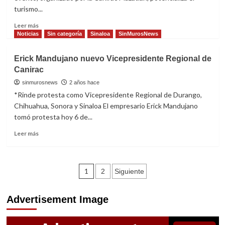
Quelite
turismo...
con
éxito
Read
Leer más
more
Noticias
Sin categoría
Sinaloa
SinMurosNews
about
Con
Erick Mandujano nuevo Vicepresidente Regional de
callejoneada
Canirac
se
realizará
sinmurosnews
2 años hace
“Chef
*Rinde protesta como Vicepresidente Regional de Durango,
´s
Chihuahua, Sonora y Sinaloa El empresario Erick Mandujano
take
tomó protesta hoy 6 de...
El
Quelite
Read
Leer más
vol.
more
2”
about
el
Erick
15
Navegación
Mandujano
1
2
Siguiente
de
nuevo
de
febrero
Vicepresidente
Advertisement Image
Regional
entradas
de
Canirac