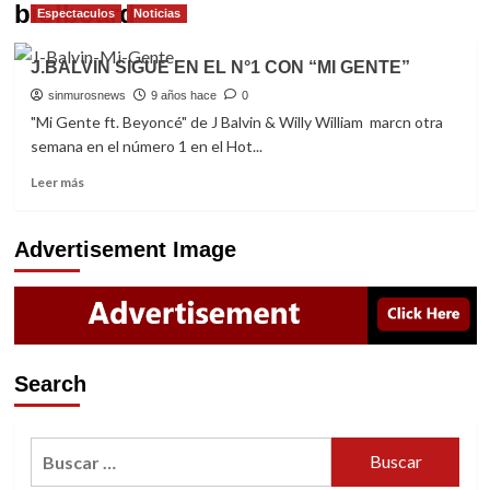
biolboard
Espectaculos
Noticias
J.BALVIN SIGUE EN EL N°1 CON “MI GENTE”
sinmurosnews
9 años hace
0
"Mi Gente ft. Beyoncé" de J Balvin & Willy William marcn otra
semana en el número 1 en el Hot...
Read
Leer más
more
about
J.BALVIN
Advertisement Image
SIGUE
EN
EL
N°1
CON
“MI
Search
GENTE”
Buscar: