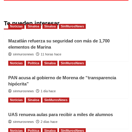
Te pueden interesar
Noticias
Sinaloa
Sinaloa
SinMurosNews
Mazatlán refuerza su seguridad con más de 1,700
elementos de Marina
sinmurosnews
11 horas hace
Noticias
Politica
Sinaloa
SinMurosNews
PAN acusa al gobierno de Morena de “transparencia
hipócrita”
sinmurosnews
1 día hace
Noticias
Sinaloa
SinMurosNews
UAS renueva aulas para recibir a miles de alumnos
sinmurosnews
2 días hace
Noticias
Politica
Sinaloa
SinMurosNews